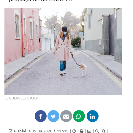
EVA BLANCO/ISTOCK
Publié le 09.04.2020 à 11h15
|
|
|
|
|