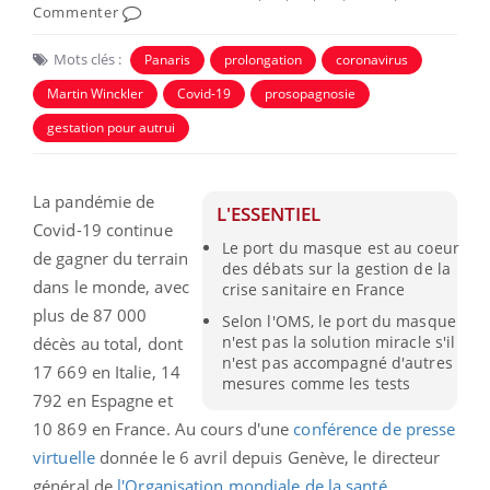
Commenter
Mots clés :
Panaris
prolongation
coronavirus
Martin Winckler
Covid-19
prosopagnosie
gestation pour autrui
La pandémie de
L'ESSENTIEL
Covid-19 continue
Le port du masque est au coeur
de gagner du terrain
des débats sur la gestion de la
dans le monde, avec
crise sanitaire en France
plus de 87 000
Selon l'OMS, le port du masque
n'est pas la solution miracle s'il
décès au total, dont
n'est pas accompagné d'autres
17 669 en Italie, 14
mesures comme les tests
792 en Espagne et
10 869 en France. Au cours d'une
conférence de presse
virtuelle
donnée le 6 avril depuis Genève, le directeur
général de
l'Organisation mondiale de la santé