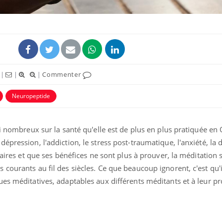
|
|
|
Commenter
uline & Charge mentale : et si on
Eczéma Chronique des
tube
Youtube
Neuropeptide
Youtube
Y
it en parler??
préparer pour l’été !
026, l'insuline dans le diabète de type 2
L'été arrive… et avec lui,
si nombreux sur la santé qu'elle est de plus en plus pratiquée en 
e entourée d'idées reçues chez les
rythme de vie ! Vacances, 
ients comme parfois chez les soignants.
soleil, activités en plein
pression, l'addiction, le stress post-traumatique, l'anxiété, la d
sont ...
naires et que ses bénéfices ne sont plus à prouver, la méditation s
courants au fil des siècles. Ce que beaucoup ignorent, c'est qu'i
ues méditatives, adaptables aux différents méditants et à leur p