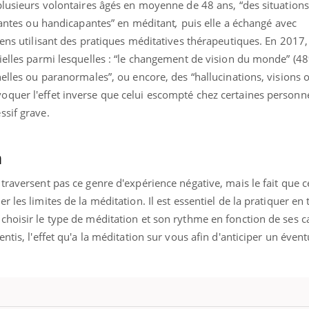
plusieurs volontaires âgés en moyenne de 48 ans, “des situations 
blantes ou handicapantes” en méditant
,
puis elle a échangé avec
iens utilisant des pratiques méditatives thérapeutiques. En 2017,
ielles parmi lesquelles : “le changement de vision du monde” (48%
elles ou paranormales”, ou encore, des “hallucinations, visions o
quer l'effet inverse que celui escompté chez certaines personne
ssif grave.
n
traversent pas ce genre d'expérience négative, mais le fait que c
 les limites de la méditation. Il est essentiel de la pratiquer en 
hoisir le type de méditation et son rythme en fonction de ses c
ntis, l'effet qu'a la méditation sur vous afin d'anticiper un évent