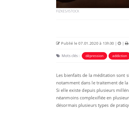
FIZKES/ISTOCK
Publié le 07.01.2020 à 13h30
|
|
 Mains :
Carence en fer : comprendre pour
Ins
Youtube
You
Mots clés :
dépression
addiction
Youtube
Youtube
prévenir
osa
aciles à aborder...
Fatigue, irritabilité, brouillard mental ou
En 2
Les bienfaits de la méditation sont 
poser des
même alopécie… Les symptômes de la
rest
'un proche c'est
carence en fer sont multiples ce qui la rend
pat
notamment dans le traitement de la dé
...
Si elle existe depuis plusieurs millé
néanmoins complexifiée en plusieurs 
désormais plusieurs types de pratiq