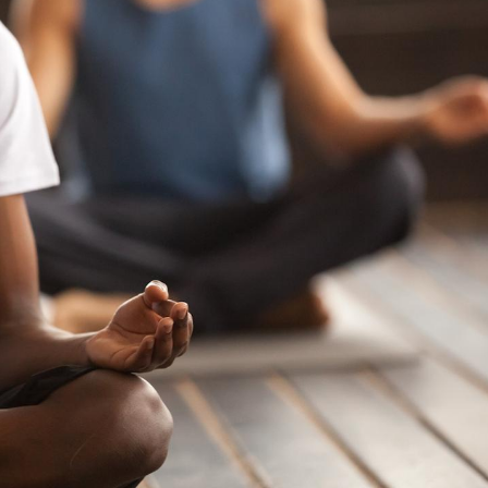
Chikungunya, dengue,
La siest
West Nile : que se passe-
de dormi
t-il dans le sud de la
France ?
Les médicaments GLP-1
VIH : la
protègent-ils aussi les os
tous les
?
elle enfi
Cytomégalovirus : ce qui
Pourquo
change dans la prise en
gâche-t-
charge des femmes
jours de
enceintes