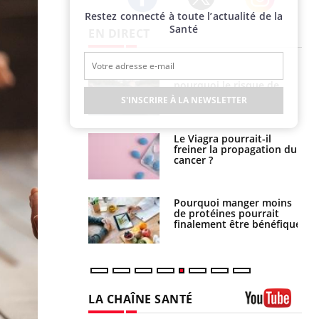
Restez connecté à toute l’actualité de la
Twitter
Facebook
Instagram
Santé
EN DIRECT
e empêche-t-elle
Fortes chaleurs :
r la nuit ?
pourquoi le risque de
noyade grimpe-t-il ?
S'INSCRIRE À LA NEWSLETTER
 fin du comprimé
Le Viagra pourrait-il
 jours se profile-t-
freiner la propagation du
n ?
cancer ?
i votre ventre
Pourquoi manger moins
il les premiers
de protéines pourrait
 vos vacances ?
finalement être bénéfique
LA CHAÎNE SANTÉ
Youtube