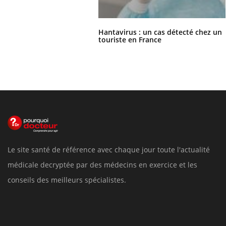
Hantavirus : un cas détecté chez un
touriste en France
Le site santé de référence avec chaque jour toute l'actualité
médicale decryptée par des médecins en exercice et les
conseils des meilleurs spécialistes.