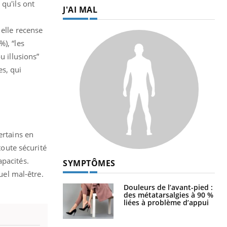
qu'ils ont
J'AI MAL
 elle recense
), “les
u illusions”
s, qui
ertains en
toute sécurité
apacités.
SYMPTÔMES
uel mal-être.
Douleurs de l’avant-pied :
des métatarsalgies à 90 %
liées à problème d’appui