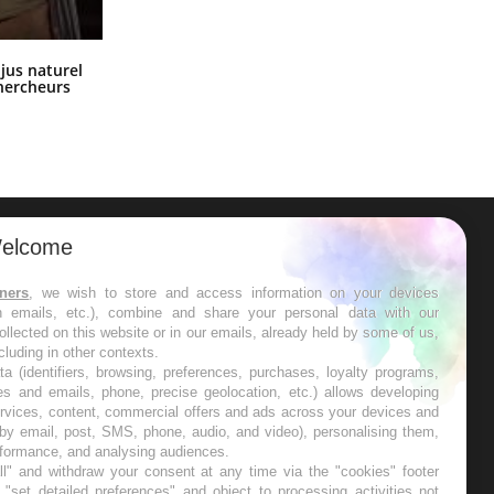
Comment oublier les écrans en
 jus naturel
vacances ?
chercheurs
elcome
ER
tners
, we wish to store and access information on your devices
in emails, etc.), combine and share your personal data with our
s les semaines les meilleures
ollected on this website or in our emails, already held by some of us,
ncluding in other contexts.
ta (identifiers, browsing, preferences, purchases, loyalty programs,
es and emails, phone, precise geolocation, etc.) allows developing
ervices, content, commercial offers and ads across your devices and
 by email, post, SMS, phone, audio, and video), personalising them,
RE
rformance, and analysing audiences.
l" and withdraw your consent at any time via the "cookies" footer
"set detailed preferences" and object to processing activities not