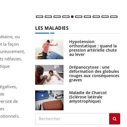
num
LES MALADIES
bétaine, ou
Hypotension
t la façon
orthostatique : quand la
pression artérielle chute
heureusement,
au lever
ts néfastes.
tique
Drépanocytose : une
déformation des globules
rouges aux conséquences
graves
négatives,
Maladie de Charcot
nte
(Sclérose latérale
amyotrophique)
versité de
ues
motionnels.