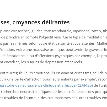
sses, croyances délirantes
pleine conscience, guidée, transcendantale, vipassana, zazen, ti
 de prendre en compte l'objectif visé. Car le type de méditation e
ont pas les mêmes selon votre état de santé et vos attentes. Mal
itation, voire une mauvaise pratique, peut avoir de graves effe
ilité émotionnelle ou d'affections psychiques par exemple, la pra
nt encadrée, les risques de dépression étant réels.
ient ‘surrégulé’ leurs émotions. Ils en avaient certes très peu de 
squ’à une perte d’affection pour leurs enfants par exemple”, raco
oratoire de neuroscience clinique et affective (CLANlab)
de l’uni
 recherches neuroscientifiques sur les conséquences des pratiq
es troubles de l’humeur, des traumatismes et autres troubles é