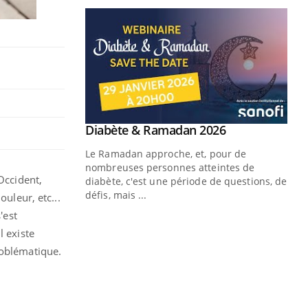
Youtube
 Mains : se
Diabète & Ramadan 2026
Youtube
outube
Le Ramadan approche, et, pour de
 un tout nouveau
nombreuses personnes atteintes de
Occident,
plage, piscine,
diabète, c'est une période de questions, de
 air… Nos mains
défis, mais ...
ouleur, etc...
'est
Un
You
fac
l existe
pr
roblématique.
Un 
mut
san