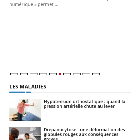
numérique » permet ...
COU
You
Coup
vous
épis
LES MALADIES
Hypotension orthostatique : quand la
pression artérielle chute au lever
Drépanocytose : une déformation des
globules rouges aux conséquences
graves