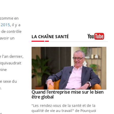
ce comme en
n 2015
, il y a
 de contrôle
LA CHAÎNE SANTÉ
 avoir un
Youtube
e l’an dernier,
équivaudrait
hine
le sexe du
.
Youtube
 diabète
Quand l’entreprise mise sur le bien
Youtube
Youtube
être global
e, c'est votre
"Les rendez-vous de la santé et de la
naire qui
qualité de vie au travail" de Pourquoi
 ! Dans cet
es