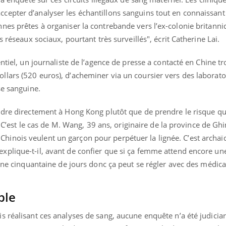
ualiste innove en matière de bilan de
épisode, une ...
epter d’analyser les échantillons sanguins tout en connaissant
é : l'utilisation d'un « jumeau
érique » permet ...
nes prêtes à organiser la contrebande vers l’ex-colonie britanni
s réseaux sociaux, pourtant très surveillés", écrit Catherine Lai.
ntiel, un journaliste de l’agence de presse a contacté en Chine tr
lars (520 euros), d’acheminer via un coursier vers des laboratoi
se sanguine.
ndre directement à Hong Kong plutôt que de prendre le risque qu
e. C’est le cas de M. Wang, 39 ans, originaire de la province de Gh
Les Chinois veulent un garçon pour perpétuer la lignée. C’est archa
lique-t-il, avant de confier que si ça femme attend encore une f
’une cinquantaine de jours donc ça peut se régler avec des médic
ble
 réalisant ces analyses de sang, aucune enquête n’a été judicia