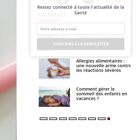
Restez connecté à toute l’actualité de la
Twitter
Facebook
Instagram
Santé
EN DIRECT
phone nuit-il à
Légionellose en Suisse :
tissage de la
quelle est l’origine de la
?
contamination ?
S'INSCRIRE À LA NEWSLETTER
par une tique en
Allergies alimentaires :
, elle reste dans
une nouvelle arme contre
 pendant 42 jours
les réactions sévères
par un
Comment gérer le
a, une petite fille
sommeil des enfants en
e grâce à un
vacances ?
essentiel