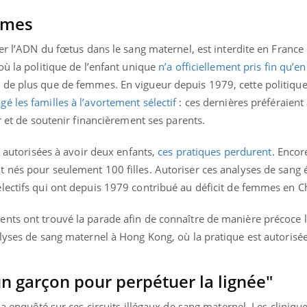
mmes
yser l’ADN du fœtus dans le sang maternel, est interdite en Fran
où la politique de l’enfant unique
n’a officiellement pris fin qu’e
de plus que de femmes. En vigueur depuis 1979, cette politique
é les familles à l’avortement sélectif
: ces dernières préféraient
r et de soutenir financièrement ses parents.
t autorisées à avoir deux enfants,
ces pratiques perdurent
. Encor
 nés pour seulement 100 filles. Autoriser ces analyses de sang 
lectifs qui ont depuis 1979 contribué au déficit de femmes en C
nts ont trouvé la parade afin de connaître de manière précoce 
lyses de sang maternel à Hong Kong, où la pratique est autorisée
« jumeau numérique » pour
COUP DE FOOD sur le
tube
Youtube
iliter l’accès à la médecine
Youtube
Coup de food sur le diabèt
ventive
un garçon pour perpétuer la lignée"
nouveau rendez-vous culi
établissement lié à un groupe
bouscule les idées reçues
 a enquêté sur ces circuits illégaux de sang maternel. Les cliniqu