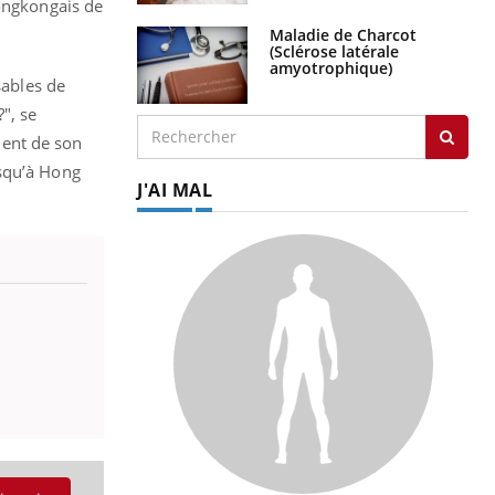
hongkongais de
Maladie de Charcot
(Sclérose latérale
amyotrophique)
sables de
", se
ment de son
usqu’à Hong
J'AI MAL