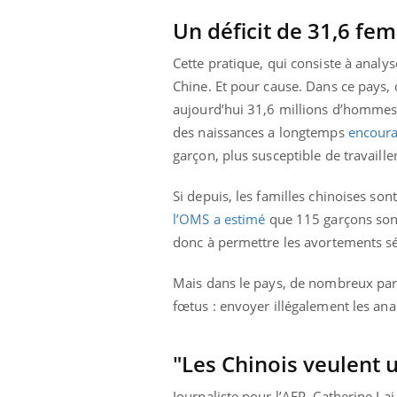
Un déficit de 31,6 fe
Cette pratique, qui consiste à anal
Chine. Et pour cause. Dans ce pays, 
aujourd’hui 31,6 millions d’hommes 
des naissances a longtemps
encourag
garçon, plus susceptible de travaille
Si depuis, les familles chinoises son
l’OMS a estimé
que 115 garçons sont
donc à permettre les avortements sé
Mais dans le pays, de nombreux pare
fœtus : envoyer illégalement les ana
Youtube
 Mains : se
Diabète & Ramadan 2026
Un 
Youtube
You
outube
fac
Le Ramadan approche, et, pour de
pré
"Les Chinois veulent 
un tout nouveau
nombreuses personnes atteintes de
Un 
lage, piscine,
diabète, c'est une période de questions, de
Journaliste pour l’AFP, Catherine Lai