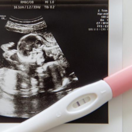
Le Viagra pourrait-il
Le smart
freiner la propagation du
l'appren
cancer ?
lecture 
Pourquoi manger moins
Mordue 
de protéines pourrait
vacances
finalement être bénéfique
le coma
Grossesse et chaleur : ce
Mordue 
que dit la science
barracud
secouru
réflexe 