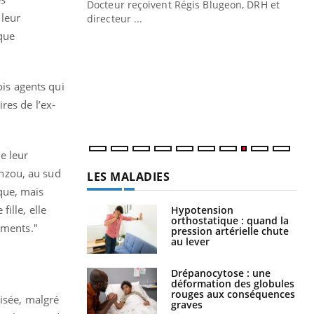
Docteur reçoivent Régis Blugeon, DRH et
 leur
directeur ...
Ec
You
que
quo
Dan
der
ois agents qui
com
res de l’ex-
et é
e leur
inzou, au sud
LES MALADIES
ïque, mais
ille, elle
Hypotension
orthostatique : quand la
aments."
pression artérielle chute
au lever
Drépanocytose : une
déformation des globules
rouges aux conséquences
risée, malgré
graves