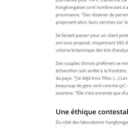
mut
air… Nos mains
défis, mais ...
hongkongaises sont nombreuses à acc
sant
num
provenance. "Des dizaines de person
proposent alors leurs services sur le
Se faisant passer pour un client pote
ont tous proposé, moyennant 580 dol
colonie britannique des kits d’analy
Des couples chinois préfèrent se re
échantillon soit arrêté à la frontièr
du pays. "J’ai déjà trois filles. (…) 
beaucoup de gens sont comme ça", exp
avortera. "Elle n’est enceinte que d
Une éthique contesta
Du côté des laboratoires hongkongais