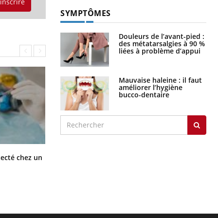
'inscrire
SYMPTÔMES
Douleurs de l’avant-pied :
des métatarsalgies à 90 %
liées à problème d’appui
Mauvaise haleine : il faut
améliorer l’hygiène
bucco-dentaire
Mortalité infantile : un rapport
tecté chez un
s’interroge sur son taux élevé en
France