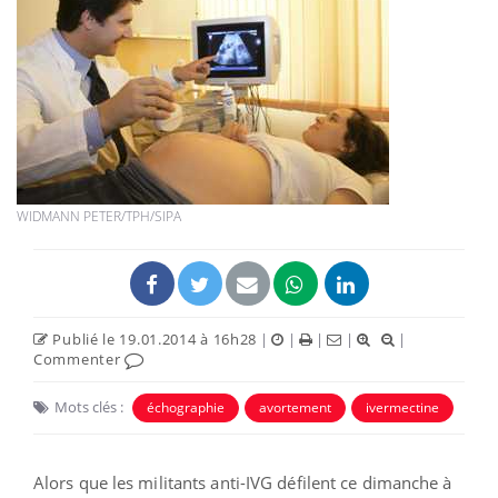
WIDMANN PETER/TPH/SIPA
Publié le 19.01.2014 à 16h28
|
|
|
|
|
Commenter
Mots clés :
échographie
avortement
ivermectine
Alors que les militants anti-IVG défilent ce dimanche à