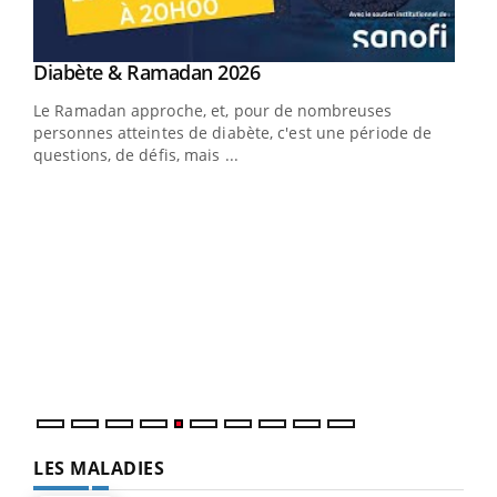
Youtube
Diabète & Ramadan 2026
Youtube
Le Ramadan approche, et, pour de nombreuses
vie !
personnes atteintes de diabète, c'est une période de
…
questions, de défis, mais ...
Un 
You
à l
Un é
mati
numé
LES MALADIES