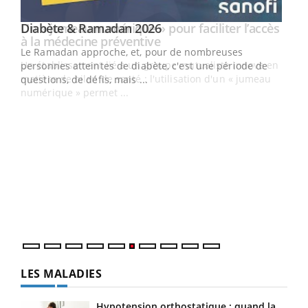
Youtube
Diabète & Ramadan 2026
Un « jumeau numérique » pour faciliter l’accès
Youtube
Youtube
Youtube
à la médecine préventive
Le Ramadan approche, et, pour de nombreuses
Un établissement lié à un groupe mutualiste innove en
personnes atteintes de diabète, c'est une période de
matière de bilan de santé : l'utilisation d'un « jumeau
questions, de défis, mais ...
numérique » permet ...
COU
You
Coup
vous
épis
LES MALADIES
Hypotension orthostatique : quand la