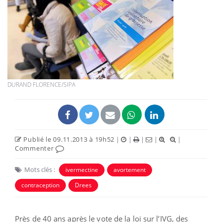
DURAND FLORENCE/SIPA
Publié le 09.11.2013 à 19h52
|
|
|
|
|
Commenter
Mots clés :
ivermectine
avortement
contraception
Drees
Près de 40 ans après le vote de la loi sur l’IVG, des