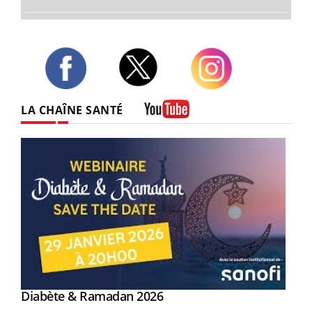
Twitter
Facebook
Instagram
LA CHAÎNE SANTÉ
Youtube
Youtube
Diabète & Ramadan 2026
Youtube