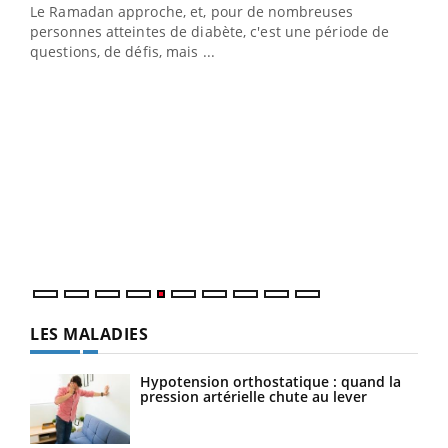
Le Ramadan approche, et, pour de nombreuses
vie !
personnes atteintes de diabète, c'est une période de
…
questions, de défis, mais ...
Un 
You
à l
Un é
mati
numé
LES MALADIES
Hypotension orthostatique : quand la
pression artérielle chute au lever