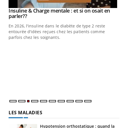
Youtube
Insuline & Charge mentale : et si on osait en
Youtube
Youtube
parler??
En 2026, l'insuline dans le diabète de type 2 reste
entourée d'idées reçues chez les patients comme
parfois chez les soignants.
Ecz
You
pour
L'ét
Vaca
Nos 
LES MALADIES
Hypotension orthostatique : quand la