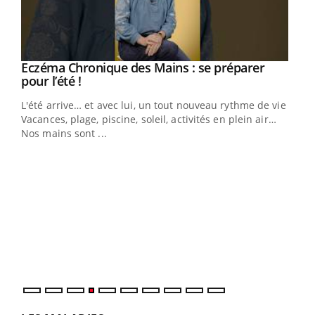
Eczéma Chronique des Mains : se préparer
Youtube
Youtube
pour l’été !
L'été arrive… et avec lui, un tout nouveau rythme de vie !
Vacances, plage, piscine, soleil, activités en plein air…
Nos mains sont ...
Dia
You
Le 
pers
ques