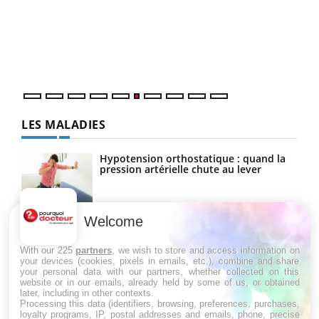
Coup
vous
épis
LES MALADIES
Hypotension orthostatique : quand la
pression artérielle chute au lever
Welcome
Drépanocytose : une déformation des
globules rouges aux conséquences
graves
With our 225
partners
, we wish to store and access information on
your devices (cookies, pixels in emails, etc.), combine and share
your personal data with our partners, whether collected on this
website or in our emails, already held by some of us, or obtained
Maladie de Charcot (Sclérose latérale
later, including in other contexts.
amyotrophique)
Processing this data (identifiers, browsing, preferences, purchases,
loyalty programs, IP, postal addresses and emails, phone, precise