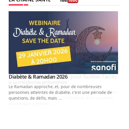
Youtube
Youtube
Diabète & Ramadan 2026
Un « jumeau numérique » pour faciliter l’accès
Youtube
Youtube
Youtube
à la médecine préventive
Le Ramadan approche, et, pour de nombreuses
Un établissement lié à un groupe mutualiste innove en
personnes atteintes de diabète, c'est une période de
matière de bilan de santé : l'utilisation d'un « jumeau
questions, de défis, mais ...
numérique » permet ...
COU
You