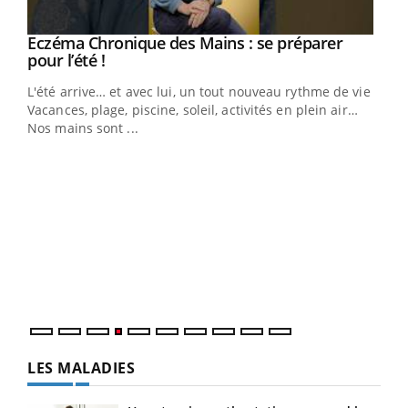
Eczéma Chronique des Mains : se préparer
Youtube
Youtube
pour l’été !
L'été arrive… et avec lui, un tout nouveau rythme de vie !
Vacances, plage, piscine, soleil, activités en plein air…
Nos mains sont ...
Dia
You
Le 
pers
ques
LES MALADIES