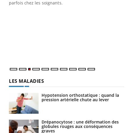
parfois chez les soignants.
Ecz
You
pour
L'ét
Vaca
Nos 
LES MALADIES
Hypotension orthostatique : quand la
pression artérielle chute au lever
Drépanocytose : une déformation des
globules rouges aux conséquences
graves