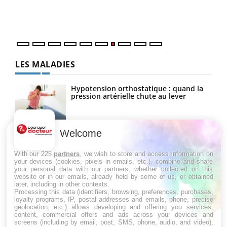
DRH 
LES MALADIES
Hypotension orthostatique : quand la
pression artérielle chute au lever
Welcome
Drépanocytose : une déformation des
globules rouges aux conséquences
graves
With our 225
partners
, we wish to store and access information on
your devices (cookies, pixels in emails, etc.), combine and share
your personal data with our partners, whether collected on this
website or in our emails, already held by some of us, or obtained
Maladie de Charcot (Sclérose latérale
later, including in other contexts.
amyotrophique)
Processing this data (identifiers, browsing, preferences, purchases,
loyalty programs, IP, postal addresses and emails, phone, precise
geolocation, etc.) allows developing and offering you services,
content, commercial offers and ads across your devices and
screens (including by email, post, SMS, phone, audio, and video),