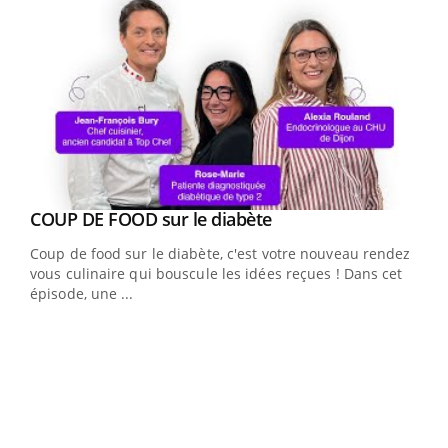
Youtube
cès
COUP DE FOOD sur le diabète
Youtube
Coup de food sur le diabète, c'est votre nouveau rendez-
 en
vous culinaire qui bouscule les idées reçues ! Dans cet
u
épisode, une ...
Qua
You
"Les
trav