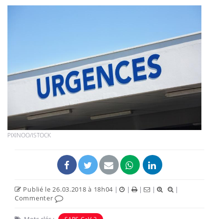
PIXINOO/ISTOCK
Publié le 26.03.2018 à 18h04
|
|
|
|
|
Commenter