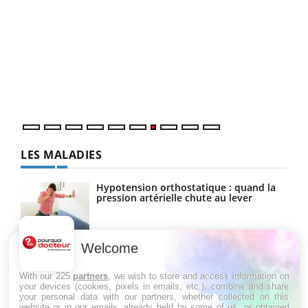
Qua
You
"Les
trav
DRH 
LES MALADIES
Hypotension orthostatique : quand la
pression artérielle chute au lever
Welcome
Drépanocytose : une déformation des
globules rouges aux conséquences
graves
With our 225
partners
, we wish to store and access information on
your devices (cookies, pixels in emails, etc.), combine and share
your personal data with our partners, whether collected on this
website or in our emails, already held by some of us, or obtained