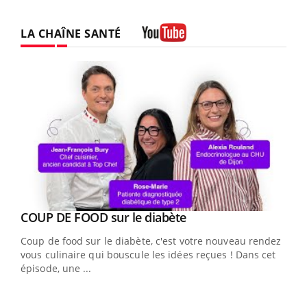
LA CHAÎNE SANTÉ
Youtube
Youtube
cès
COUP DE FOOD sur le diabète
Youtube
Coup de food sur le diabète, c'est votre nouveau rendez-
 en
vous culinaire qui bouscule les idées reçues ! Dans cet
u
épisode, une ...