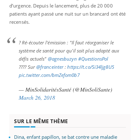
d’urgence. Depuis le lancement, plus de 20 000
patients ayant passé une nuit sur un brancard ont été
recensés.
? Ré-écouter l'émission : "Il faut réorganiser le
système de santé pour qu'il soit plus adapté aux
défis actuels"
@agnesbuzyn
#QuestionsPol
???? Sur
@franceinter
:
https://t.co/Si34ljg8U5
pic.twitter.com/bmZefom0b7
— MinSolidaritésSanté (@MinSoliSante)
March 26, 2018
SUR LE MÊME THÈME
Dina, enfant papillon, se bat contre une maladie