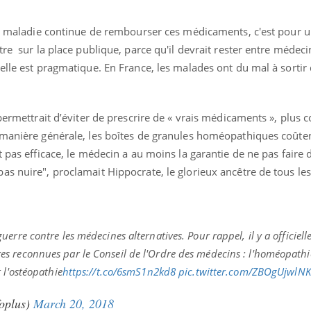
ce maladie continue de rembourser ces médicaments, c'est pour un
re sur la place publique, parce qu'il devrait rester entre médeci
elle est pragmatique. En France, les malades ont du mal à sortir 
permettrait d’éviter de prescrire de « vrais médicaments », plus c
manière générale, les boîtes de granules homéopathiques coûten
t pas efficace, le médecin a au moins la garantie de ne pas faire 
s nuire", proclamait Hippocrate, le glorieux ancêtre de tous les
erre contre les médecines alternatives. Pour rappel, il y a officiel
 reconnues par le Conseil de l'Ordre des médecins : l'homéopathi
 l'ostéopathie
https://t.co/6smS1n2kd8
pic.twitter.com/ZBOgUjwlNK
foplus)
March 20, 2018