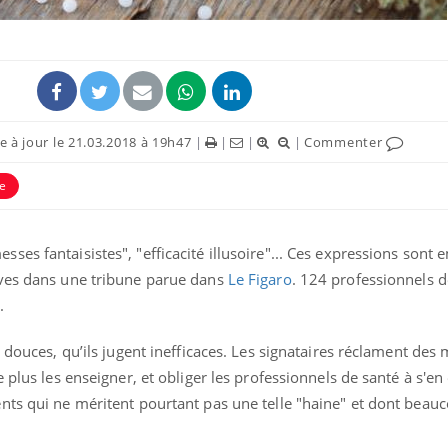
 à jour le 21.03.2018 à 19h47
|
|
|
|
Commenter
e
uline & Charge mentale : et si on
Eczéma Chronique des
tube
Youtube
Youtube
Y
it en parler??
préparer pour l’été !
026, l'insuline dans le diabète de type 2
L'été arrive… et avec lui,
es fantaisistes", "efficacité illusoire"... Ces expressions sont
e entourée d'idées reçues chez les
rythme de vie ! Vacances, 
ives dans une tribune parue dans
Le Figaro
. 124 professionnels d
ients comme parfois chez les soignants.
soleil, activités en plein
sont ...
.
s douces, qu’ils jugent inefficaces. Les signataires réclament de
 plus les enseigner, et obliger les professionnels de santé à s'en
nts qui ne méritent pourtant pas une telle "haine" et dont beau