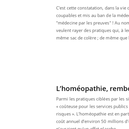
C'est cette constatation, dans la vie 
coupables et mis au ban de la méde
"médecine par les preuves" ! Au no
veulent rayer des pratiques qui, à leu
même sac de colère ; de même que le
L’homéopathie, rembou
Parmi les pratiques ciblées par les s
« coûteuse pour les services public
risques ». L’homéopathie est en part
coût annuel d’environ 50 millions d
n’auraient qu'un effet placebo.