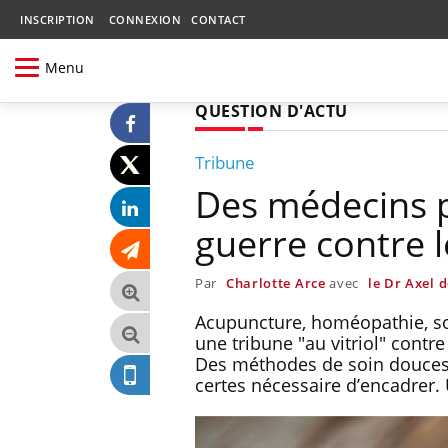
INSCRIPTION
CONNEXION
CONTACT
Menu
QUESTION D'ACTU
Tribune
Des médecins p
guerre contre 
Par
Charlotte Arce
avec
le Dr Axel d
Acupuncture, homéopathie, so
une tribune "au vitriol" contr
Des méthodes de soin douces q
certes nécessaire d’encadrer.