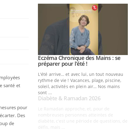
Youtube
 Mains : se
Diabète & Ramadan 2026
Youtube
outube
Le Ramadan approche, et, pour de
 un tout nouveau
nombreuses personnes atteintes de
 employées
plage, piscine,
diabète, c'est une période de questions, de
e santé et
 air… Nos mains
défis, mais ...
Un
You
fac
s mesures pour
pr
 écarter. Des
Un 
coup de
mut
san