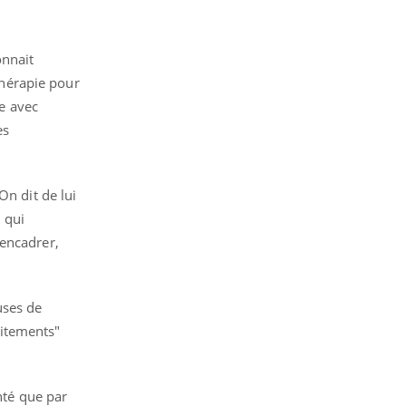
onnait
hérapie pour
ée avec
es
On dit de lui
 qui
 encadrer,
uses de
aitements"
nté que par