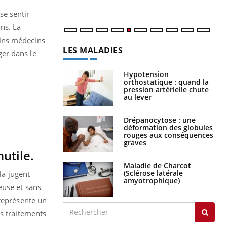
num
se sentir
ons.
La
ains médecins
LES MALADIES
ger dans le
Hypotension
orthostatique : quand la
pression artérielle chute
au lever
Drépanocytose : une
déformation des globules
rouges aux conséquences
graves
utile.
Maladie de Charcot
(Sclérose latérale
la jugent
amyotrophique)
euse et sans
 représente un
s traitements