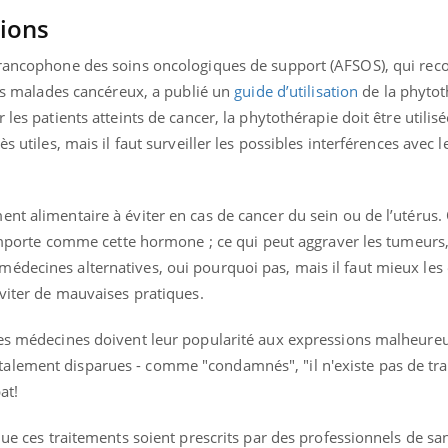
tions
francophone des soins oncologiques de support (AFSOS), qui rec
 les malades cancéreux, a publié un
guide d’utilisation
de la phytot
 les patients atteints de cancer, la phytothérapie doit être utilis
s utiles, mais il faut surveiller les possibles interférences avec l
nt alimentaire à éviter en cas de cancer du sein ou de l’utérus. 
 comporte comme cette hormone ; ce qui peut aggraver les tumeurs,
édecines alternatives, oui pourquoi pas, mais il faut mieux les
éviter de mauvaises pratiques.
ces médecines doivent leur popularité aux expressions malheure
alement disparues - comme "condamnés", "il n'existe pas de tr
at!
 que ces traitements soient prescrits par des professionnels de sa