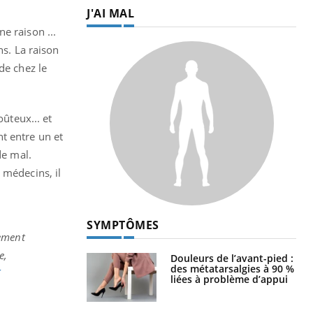
J'AI MAL
e raison ...
ns. La raison
de chez le
oûteux... et
t entre un et
de mal.
 médecins, il
SYMPTÔMES
lement
e,
Douleurs de l’avant-pied :
des métatarsalgies à 90 %
liées à problème d’appui