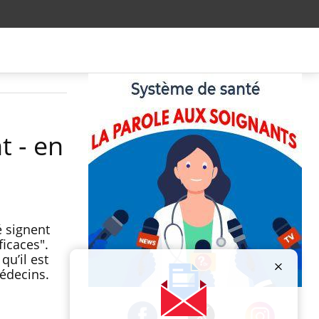
t - en
 signent
ficaces".
qu’il est
médecins.
Publicité