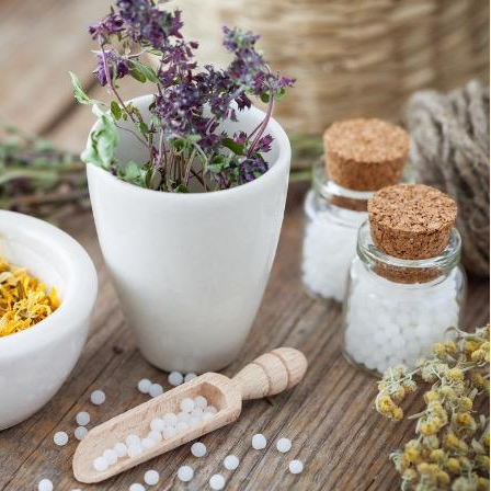
VIH : la fin du comprimé
Le Viagr
tous les jours se profile-t-
freiner 
elle enfin ?
cancer ?
Pourquoi votre ventre
Pourquo
gâche-t-il les premiers
de prot
jours de vos vacances ?
finalem
Fortes chaleurs :
Grossess
pourquoi le risque de
que dit 
noyade grimpe-t-il ?