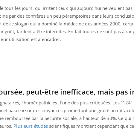
de tous les jours, qui irritent ceux qui aujourd'hui ne veulent pas 
cine par des confrères un peu péremptoires dans leurs conclusi
m de ce slogan qui a dominé la médecine des années 2000, cert
r goût, tardent à être interdites. E
n fait toutes ne sont pas à ran
ur utilisation est à encadrer.
rsée, peut-être inefficace, mais pas in
ignataires, l’homéopathie est l’une des plus critiquées. Les "124" 
s » et basée « sur des croyances promettant une guérison miracul
ie remboursée par la Sécurité sociale, à hauteur de 30%. Ce qui
’euros.
Plusieurs études
scientifiques montrent cependant que ce