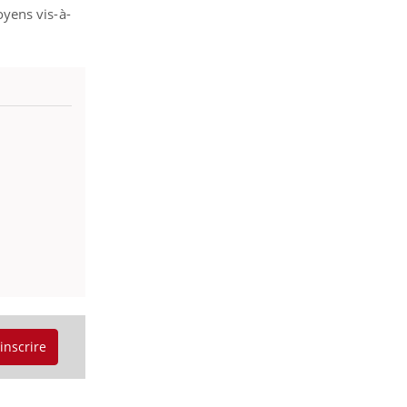
yens vis-à-
'inscrire