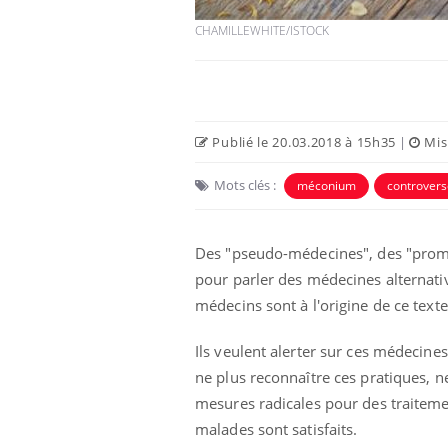
CHAMILLEWHITE/ISTOCK
Publié le 20.03.2018 à 15h35
|
Mise
Mots clés :
méconium
controvers
 Mains :
Carence en fer : comprendre pour
Ins
Youtube
You
Youtube
Youtube
prévenir
osa
aciles à aborder...
Fatigue, irritabilité, brouillard mental ou
En 2
Des "pseudo-médecines", des "promess
poser des
même alopécie… Les symptômes de la
rest
pour parler des médecines alternat
'un proche c'est
carence en fer sont multiples ce qui la rend
pat
...
médecins sont à l'origine de ce texte
Ils veulent alerter sur ces médecine
ne plus reconnaître ces pratiques, ne
mesures radicales pour des traiteme
malades sont satisfaits.