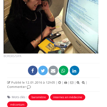
BORDAS/SIPA
Publié le 12.01.2016 à 12h05
|
|
|
|
|
Commenter
Mots clés :
baromètre
internes en médecine
méconium