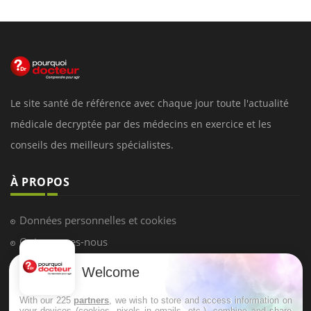
Le site santé de référence avec chaque jour toute l'actualité
médicale decryptée par des médecins en exercice et les
conseils des meilleurs spécialistes.
À PROPOS
Données personnelles et cookies
Qui sommes-nous
Conditions d'utilisation
Welcome
Plan du site
With our 225
partners
, we wish to store and access information on
Mentions Légales
your devices (cookies, pixels in emails, etc.), combine and share