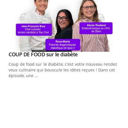
Youtube
cès
COUP DE FOOD sur le diabète
Youtube
Coup de food sur le diabète, c'est votre nouveau rendez-
 en
vous culinaire qui bouscule les idées reçues ! Dans cet
u
épisode, une ...
Qua
You
"Les
trav
DRH 