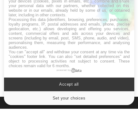
your devices (cookies, pixels in emails, etc.), combine and share
your personal data with our partners, whether collected on this
website or in our emails, already held by some of us, or obtained
later, including in other contexts.
Processing this data (identifiers, browsing, preferences, purchases,
Drépanocytose : une déformation des
loyalty programs, IP, postal addresses and emails, phone, precise
globules rouges aux conséquences
geolocation, etc.) allows developing and offering you services,
graves
content, commercial offers and ads across your devices and
screens (including by email, post, SMS, phone, audio, and video),
personalising them, measuring their performance, and analysing
audiences.
Maladie de Charcot (Sclérose latérale
You can "accept all" and withdraw your consent at any time via the
amyotrophique)
"cookies" footer link
. You can also "set detailed preferences" and
object to processing activities not subject to consent. These
choices remain valid for 6 months.
powered by
Accept all
Set your choices
Cookies settings
Le site santé de référence avec chaque jour toute l'actualité