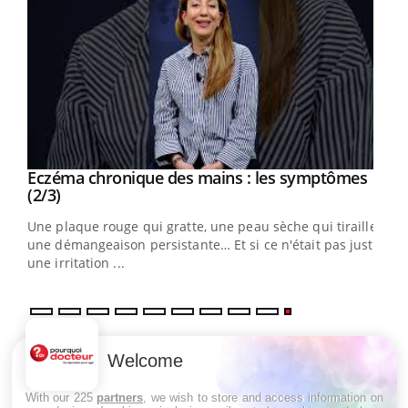
Eczéma chronique des mains : les symptômes
Youtube
Youtube
(2/3)
ris,
Une plaque rouge qui gratte, une peau sèche qui tiraille,
une démangeaison persistante… Et si ce n'était pas juste
une irritation ...
LES MALADIES
Welcome
Hypotension orthostatique : quand la
With our 225
partners
, we wish to store and access information on
pression artérielle chute au lever