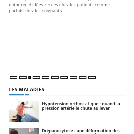
entourée d'idées reçues chez les patients comme
parfois chez les soignants.
Ecz
You
pour
L'ét
Vaca
Nos 
LES MALADIES
Hypotension orthostatique : quand la
pression artérielle chute au lever
Drépanocytose : une déformation des