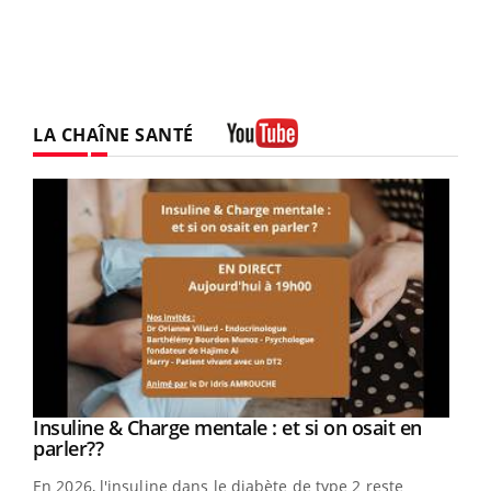
LA CHAÎNE SANTÉ
Youtube
Youtube
Insuline & Charge mentale : et si on osait en
Youtube
Youtube
parler??
En 2026, l'insuline dans le diabète de type 2 reste