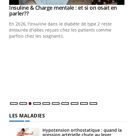
Insuline & Charge mentale : et si on osait en
Youtube
Youtube
parler??
En 2026, l'insuline dans le diabète de type 2 reste
entourée d'idées reçues chez les patients comme
parfois chez les soignants.
Eczéma Chronique des Mains : se préparer
Dia
Youtube
You
Youtube
pour l’été !
Le 
L'été arrive… et avec lui, un tout nouveau rythme de vie !
pers
Vacances, plage, piscine, soleil, activités en plein air…
ques
Nos mains sont ...
LES MALADIES
Hypotension orthostatique : quand la
pression artérielle chute au lever