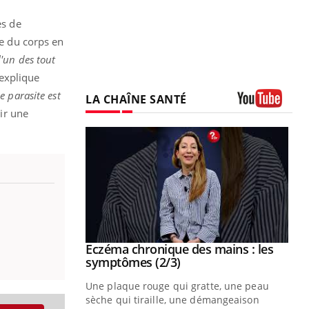
es de
re du corps en
l'un des tout
 explique
 parasite est
LA CHAÎNE SANTÉ
nir une
Youtube
 mains : au
Eczéma chronique des mains : les
Youtube
be
Youtube
symptômes (2/3)
ès Zaraa,
Une plaque rouge qui gratte, une peau
us explique
sèche qui tiraille, une démangeaison