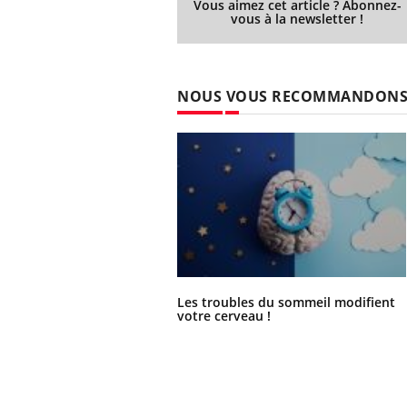
Vous aimez cet article ? Abonnez-
ère de bilan de
Doc
épisode, une ...
vous à la newsletter !
« jumeau
dire
NOUS VOUS RECOMMANDON
Les troubles du sommeil modifient
votre cerveau !