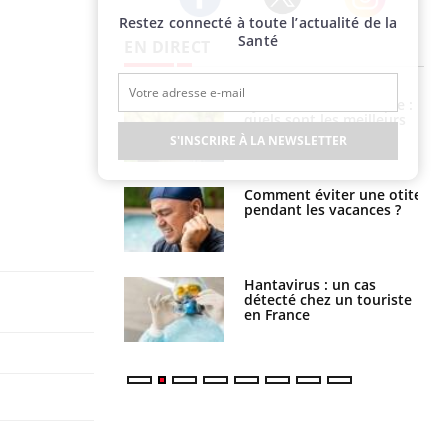
Restez connecté à toute l’actualité de la
Twitter
Facebook
Instagram
Santé
EN DIRECT
ubles du sommeil
Syndrome métabolique :
t votre cerveau !
quels sont les meilleurs
exercices physiques ?
S'INSCRIRE À LA NEWSLETTER
nt est-il trop
Comment éviter une otite
e ou simplement
pendant les vacances ?
pathique ?
eunes enfants :
Hantavirus : un cas
rousse à
détecté chez un touriste
ie pour les
en France
s ?