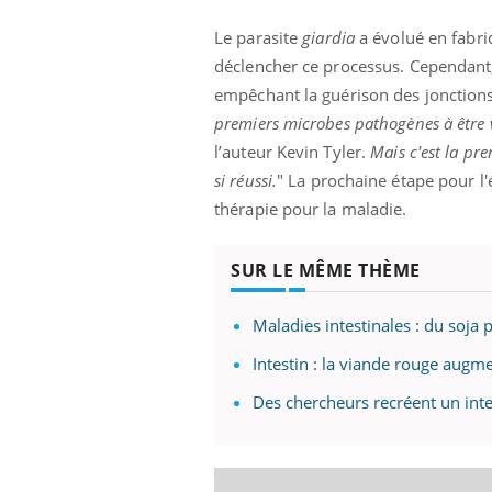
Le parasite
giardia
a évolué en fabri
déclencher ce processus. Cependant,
empêchant la guérison des jonctions 
premiers microbes pathogènes à être vi
l’auteur Kevin Tyler.
Mais c'est la pr
si réussi.
" La prochaine étape pour l'
thérapie pour la maladie.
SUR LE MÊME THÈME
Maladies intestinales : du soja
Intestin : la viande rouge augm
Youtube
ue » pour
COUP DE FOOD sur le diabète
Qua
Youtube
You
Des chercheurs recréent un int
médecine
êtr
Coup de food sur le diabète, c'est votre
"Les
nouveau rendez-vous culinaire qui
 groupe
qual
bouscule les idées reçues ! Dans cet