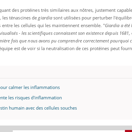
quant des protéines très similaires aux nôtres, justement capabl
 les ténascines de
giardia
sont utilisées pour perturber l'équilib
entre les cellules qui les maintiennent ensemble. "
Giardia a été 
sualisés - les scientifiques connaissent son existence depuis 1681
,
emière fois que nous avons pu comprendre correctement pourquoi ce
équipe est de voir si la neutralisation de ces protéines peut four
 pour calmer les inflammations
ente les risques d'inflammation
nd l’entreprise mise sur le bien
Eczéma chronique des
tube
Youtube
estin humain avec des cellules souches
Youtube
Youtu
e global
quotidien (3/3)
 rendez-vous de la santé et de la
Dans cette vidéo, le Dr In
ité de vie au travail" de Pourquoi
dermatologue à Paris, vo