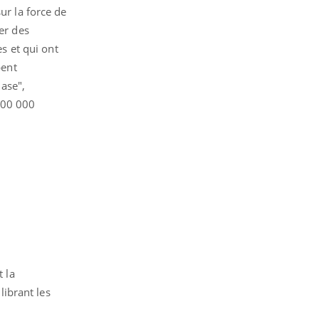
ur la force de
er des
es et qui ont
pent
ase",
200 000
t la
librant les