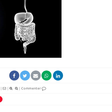
Les tro
modifien
Mon enfa
sensibl
très em
Bébés, j
quelle t
pharmac
vacance
|
|
|
Commenter