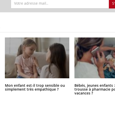
teur reçoivent Régis Blugeon, DRH et
comment protéger vos ma
S
cteur ...
et éviter les ...
S
Mon enfant est-il trop sensible ou
Bébés, jeunes enfants :
simplement très empathique ?
trousse à pharmacie po
vacances ?