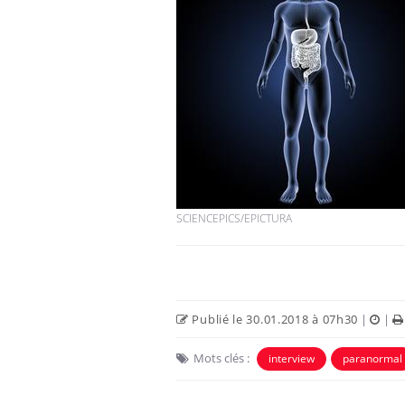
SCIENCEPICS/EPICTURA
Publié le 30.01.2018 à 07h30
|
|
Mots clés :
interview
paranormal