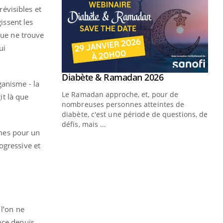
évisibles et
issent les
gue ne trouve
ui
Youtube
 Mains : se
Diabète & Ramadan 2026
Youtube
ganisme - la
outube
Le Ramadan approche, et, pour de
it là que
 un tout nouveau
nombreuses personnes atteintes de
plage, piscine,
diabète, c'est une période de questions, de
 air… Nos mains
défis, mais ...
mes pour un
Un
You
ogressive et
fac
pr
Un 
mut
san
num
 l’on ne
nce depuis