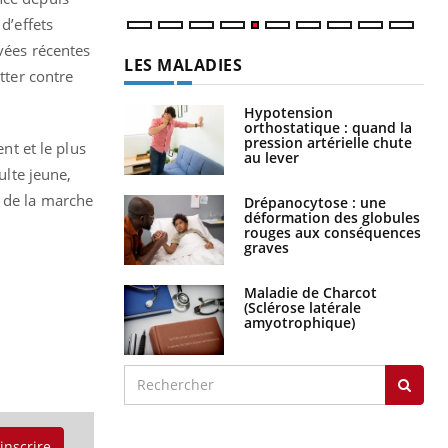
d’effets
ivées récentes
LES MALADIES
tter contre
Hypotension
orthostatique : quand la
pression artérielle chute
nt et le plus
au lever
ulte jeune,
e de la marche
Drépanocytose : une
déformation des globules
rouges aux conséquences
graves
Maladie de Charcot
(Sclérose latérale
amyotrophique)
'inscrire