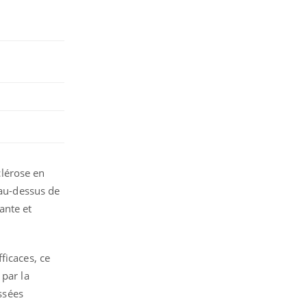
lérose en
 au-dessus de
dante et
ficaces, ce
 par la
ssées