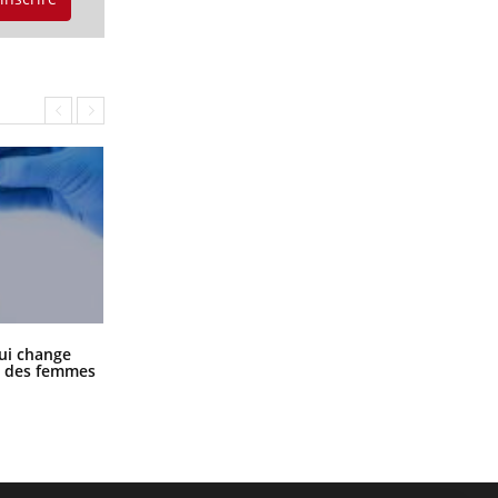
La sieste empêche-t-elle de dormir
ui change
la nuit ?
ge des femmes