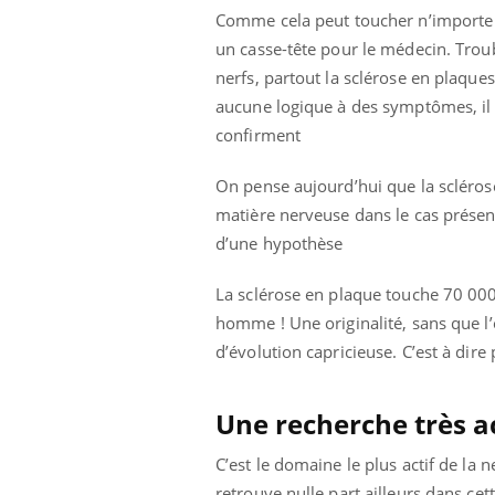
Comme cela peut toucher n’importe 
un casse-tête pour le médecin. Troubl
nerfs, partout la sclérose en plaque
aucune logique à des symptômes, il p
confirment
 Mains :
Carence en fer : comprendre pour
Ins
Youtube
You
On pense aujourd’hui que la scléros
Youtube
Youtube
prévenir
osa
matière nerveuse dans le cas présent -
aciles à aborder...
Fatigue, irritabilité, brouillard mental ou
En 2
d’une hypothèse
poser des
même alopécie… Les symptômes de la
rest
'un proche c'est
carence en fer sont multiples ce qui la rend
pat
La sclérose en plaque touche 70 0
...
homme ! Une originalité, sans que l
d’évolution capricieuse. C’est à dire
Une recherche très ac
C’est le domaine le plus actif de la
retrouve nulle part ailleurs dans c