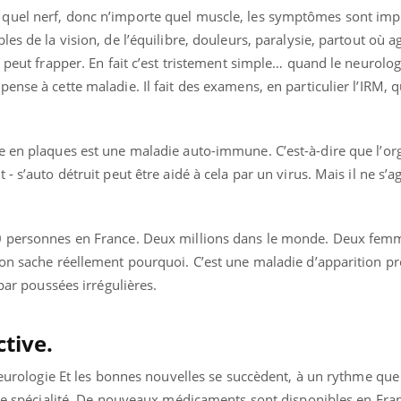
quel nerf, donc n’importe quel muscle, les symptômes sont impr
es de la vision, de l’équilibre, douleurs, paralysie, partout où ag
s peut frapper. En fait c’est tristement simple… quand le neurolo
ense à cette maladie. Il fait des examens, en particulier l’IRM, q
uline & Charge mentale : et si on
Eczéma Chronique des
tube
Youtube
e en plaques est une maladie auto-immune. C’est-à-dire que l’or
Youtube
Y
it en parler??
préparer pour l’été !
 s’auto détruit peut être aidé à cela par un virus. Mais il ne s’ag
026, l'insuline dans le diabète de type 2
L'été arrive… et avec lui,
e entourée d'idées reçues chez les
rythme de vie ! Vacances, 
ients comme parfois chez les soignants.
soleil, activités en plein
00 personnes en France. Deux millions dans le monde. Deux fem
sont ...
’on sache réellement pourquoi. C’est une maladie d’apparition pr
 par poussées irrégulières.
tive.
 neurologie Et les bonnes nouvelles se succèdent, à un rythme que
ette spécialité. De nouveaux médicaments sont disponibles en Fra