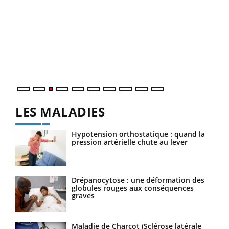
Ecz
You
pour
L'ét
Vaca
Nos 
LES MALADIES
Hypotension orthostatique : quand la
pression artérielle chute au lever
Drépanocytose : une déformation des
globules rouges aux conséquences
graves
Maladie de Charcot (Sclérose latérale