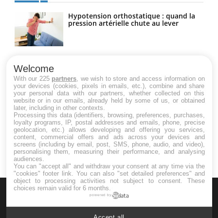
Hypotension orthostatique : quand la
pression artérielle chute au lever
Drépanocytose : une déformation des
globules rouges aux conséquences
Welcome
graves
With our 225
partners
, we wish to store and access information on
your devices (cookies, pixels in emails, etc.), combine and share
your personal data with our partners, whether collected on this
website or in our emails, already held by some of us, or obtained
Maladie de Charcot (Sclérose latérale
later, including in other contexts.
amyotrophique)
Processing this data (identifiers, browsing, preferences, purchases,
loyalty programs, IP, postal addresses and emails, phone, precise
geolocation, etc.) allows developing and offering you services,
content, commercial offers and ads across your devices and
screens (including by email, post, SMS, phone, audio, and video),
personalising them, measuring their performance, and analysing
audiences.
You can "accept all" and withdraw your consent at any time via the
"cookies" footer link
. You can also "set detailed preferences" and
object to processing activities not subject to consent. These
choices remain valid for 6 months.
powered by
Accept all