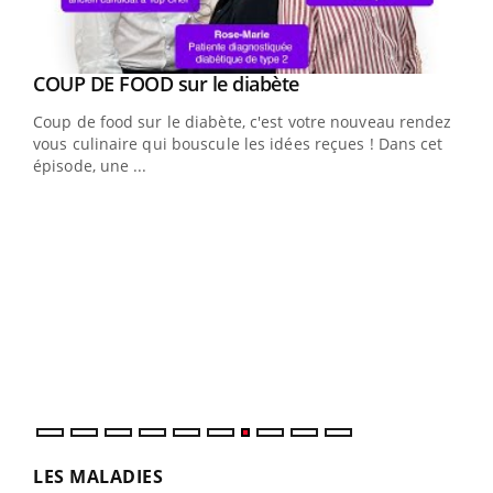
Youtube
cès
COUP DE FOOD sur le diabète
Youtube
Coup de food sur le diabète, c'est votre nouveau rendez-
 en
vous culinaire qui bouscule les idées reçues ! Dans cet
u
épisode, une ...
Qua
You
"Les
trav
DRH 
LES MALADIES