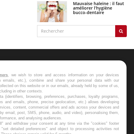
Mauvaise haleine : il faut
améliorer l’hygiène
bucco-dentaire
ER
tners
, we wish to store and access information on your devices
in emails, etc.), combine and share your personal data with our
s les semaines les meilleures
ollected on this website or in our emails, already held by some of us,
ncluding in other contexts.
ta (identifiers, browsing, preferences, purchases, loyalty programs,
es and emails, phone, precise geolocation, etc.) allows developing
ervices, content, commercial offers and ads across your devices and
 by email, post, SMS, phone, audio, and video), personalising them,
RE
rformance, and analysing audiences.
l" and withdraw your consent at any time via the "cookies" footer
"set detailed preferences" and object to processing activities not