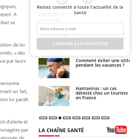
ogiques,
Restez connecté à toute l’actualité de la
Twitter
Facebook
Instagram
Santé
EN DIRECT
ésert. A
ombat se
ubles du sommeil
Syndrome métabolique :
t votre cerveau !
quels sont les meilleurs
exercices physiques ?
S'INSCRIRE À LA NEWSLETTER
ition de loi
rités, « des
nt est-il trop
Comment éviter une otite
nce par leurs
e ou simplement
pendant les vacances ?
pathique ?
e personne
eunes enfants :
Hantavirus : un cas
nant un fait,
rousse à
détecté chez un touriste
ie pour les
en France
ion lui paraît
s ?
t d’alerte et
nvisagées par
LA CHAÎNE SANTÉ
ationale de
Youtube