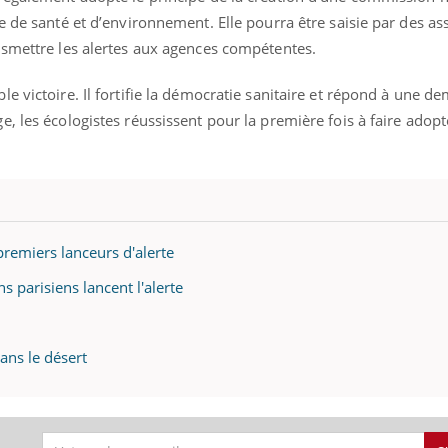
e de santé et d’environnement. Elle pourra être saisie par des as
nsmettre les alertes aux agences compétentes.
Carence en fer : com
Youtube
Youtube
prévenir
e victoire. Il fortifie la démocratie sanitaire et répond à une 
Fatigue, irritabilité, brou
, les écologistes réussissent pour la première fois à faire adopt
même alopécie… Les sym
carence en fer sont multi
...
éma Chronique des Mains :
tube
Youtube
liquer ma maladie
 a des sujets qui sont faciles à aborder...
premiers lanceurs d'alerte
tres non ! D'un côté, poser des
tions sur la maladie d'un proche c'est
s parisiens lancent l'alerte
rer ...
ans le désert