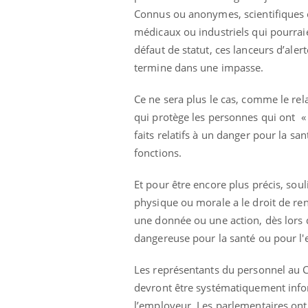
Connus ou anonymes, scientifiques o
médicaux ou industriels qui pourraie
défaut de statut, ces lanceurs d’aler
termine dans une impasse.
Ce ne sera plus le cas, comme le rel
qui protège les personnes qui ont « 
faits relatifs à un danger pour la s
fonctions.
Et pour être encore plus précis, soul
physique ou morale a le droit de re
une donnée ou une action, dès lors q
dangereuse pour la santé ou pour l
Les représentants du personnel au Co
devront être systématiquement infor
l’employeur. Les parlementaires ont