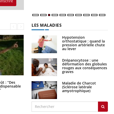
'inscrire
LES MALADIES
Hypotension
orthostatique : quand la
pression artérielle chute
au lever
Drépanocytose : une
déformation des globules
rouges aux conséquences
graves
Les troubles du sommeil modifient
oût : “Des
Maladie de Charcot
votre cerveau !
indispensable
(Sclérose latérale
”
amyotrophique)