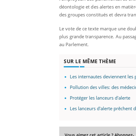
déontologie et des alertes en matièr
des groupes constitués et devra tra
Le vote de ce texte marque une doubl
plus grande transparence. Au passage
au Parlement.
Ecz
You
SUR LE MÊME THÈME
exp
Il y
Les internautes deviennent les 
d'au
ques
Pollution des villes: des médecin
mont
Protéger les lanceurs d'alerte
Les lanceurs d'alerte prêchent d
Vous aimez cet article ? Abonnez-