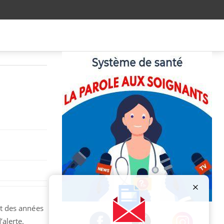
Publicité
t des années
’alerte.