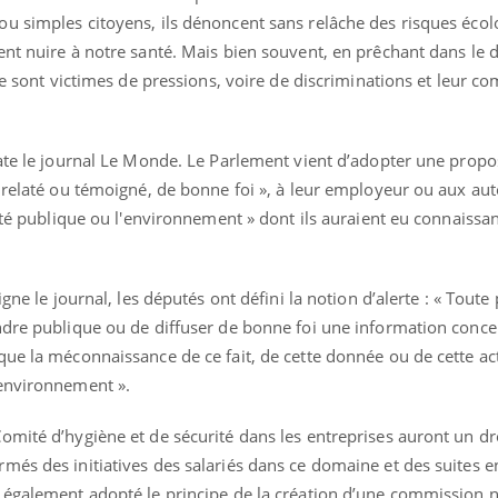
u simples citoyens, ils dénoncent sans relâche des risques écol
nt nuire à notre santé. Mais bien souvent, en prêchant dans le d
te sont victimes de pressions, voire de discriminations et leur c
Fatigue en vacances :
Les tro
normal ou signe d’une
modifien
maladie ?
ate le journal Le Monde. Le Parlement vient d’adopter une propos
relaté ou témoigné, de bonne foi », à leur employeur ou aux auto
Et si les caries pouvaient
Mon enfa
anté publique ou l'environnement » dont ils auraient eu connaissa
bientôt disparaître sans
sensibl
plombage ?
très em
igne le journal, les députés ont défini la notion d’alerte : « Tout
Éclipse solaire du 12 août
Bébés, j
ndre publique ou de diffuser de bonne foi une information concer
: “Des verres adaptés,
quelle t
c'est indispensable pour
pharmac
ue la méconnaissance de ce fait, de cette donnée ou de cette act
la santé des yeux”
vacance
'environnement ».
mité d’hygiène et de sécurité dans les entreprises auront un droi
més des initiatives des salariés dans ce domaine et des suites e
 également adopté le principe de la création d’une commission n