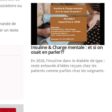
sociations ou
prendre pour
demande de
illard mental ou
er un texte
ptômes de la
ples ce qui la rend
Insuline & Charge mentale : et si on
Youtube
Youtube
osait en parler??
En 2026, l'insuline dans le diabète de type 2
reste entourée d'idées reçues chez les
patients comme parfois chez les soignants.
Ec
You
pré
L'é
ryt
sol
sont