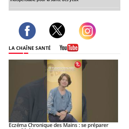
Twitter
Facebook
Instagram
LA CHAÎNE SANTÉ
Youtube
Youtube
Eczéma Chronique des Mains : se préparer
Diabète & Ramadan 2026
Youtube
Youtube