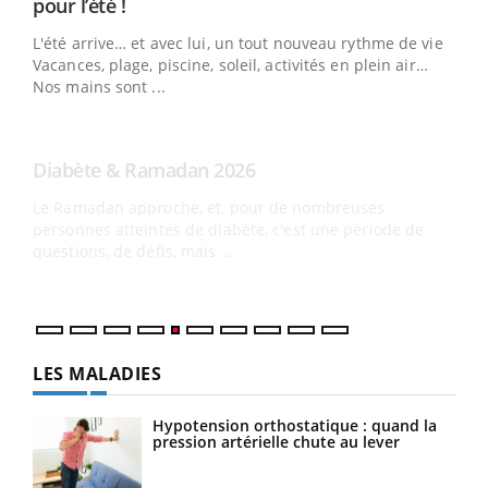
Youtube
pour l’été !
Le Ramadan approche, et, pour de nombreuses
L'été arrive… et avec lui, un tout nouveau rythme de vie !
personnes atteintes de diabète, c'est une période de
Vacances, plage, piscine, soleil, activités en plein air…
questions, de défis, mais ...
Nos mains sont ...
Un 
You
à l
Un é
mati
numé
LES MALADIES
Hypotension orthostatique : quand la
pression artérielle chute au lever