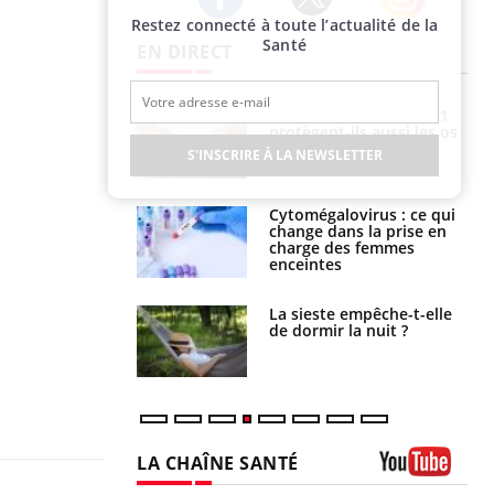
Restez connecté à toute l’actualité de la
Twitter
Facebook
Instagram
Santé
EN DIRECT
s connectés :
Les médicaments GLP-1
 le travail
protègent-ils aussi les os
 de plus en plus
?
S'INSCRIRE À LA NEWSLETTER
soirées
olorectal : une
Cytomégalovirus : ce qui
e simple aurait
change dans la prise en
la donne au Pays
charge des femmes
enceintes
unya, dengue,
La sieste empêche-t-elle
e : que se passe-
de dormir la nuit ?
s le sud de la
LA CHAÎNE SANTÉ
Youtube