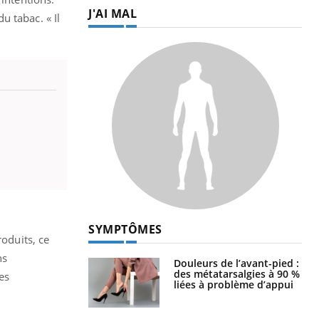
J'AI MAL
u tabac. « Il
SYMPTÔMES
roduits, ce
ns
Douleurs de l’avant-pied :
des métatarsalgies à 90 %
es
liées à problème d’appui