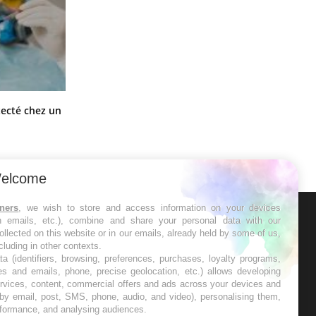
Mortalité infantile : un rapport
tecté chez un
s’interroge sur son taux élevé en
France
elcome
tners
, we wish to store and access information on your devices
in emails, etc.), combine and share your personal data with our
ER
ollected on this website or in our emails, already held by some of us,
ncluding in other contexts.
ta (identifiers, browsing, preferences, purchases, loyalty programs,
s les semaines les meilleures
es and emails, phone, precise geolocation, etc.) allows developing
ervices, content, commercial offers and ads across your devices and
 by email, post, SMS, phone, audio, and video), personalising them,
rformance, and analysing audiences.