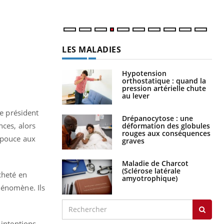
LES MALADIES
Hypotension
orthostatique : quand la
pression artérielle chute
au lever
le président
Drépanocytose : une
nces, alors
déformation des globules
rouges aux conséquences
e pouce aux
graves
Maladie de Charcot
(Sclérose latérale
cheté en
amyotrophique)
hénomène. Ils
intentions.