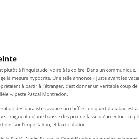
einte
st plutôt à l’inquiétude, voire à la colère. Dans un communiqué, 
uge la mesure hypocrite. Une telle annonce « juste avant les vaca
êtaient à partir à l’étranger, c’est donner un véritable coup d
llèle », peste Pascal Montredon.
ration des buralistes avance un chiffre : un quart du tabac est a
eurs craignent qu’une hausse des prix ne fasse qu’accentuer ce p
tions sur l’importation, et la circulation.
de la Santé, Agnès Buzyn, la Confédération a rappelé ses bonnes 