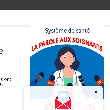
e
es ont
e.
Publicité