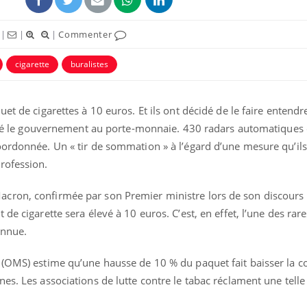
|
|
|
Commenter
cigarette
buralistes
et de cigarettes à 10 euros. Et ils ont décidé de le faire entendr
rappé le gouvernement au porte-monnaie. 430 radars automatiques 
ence en fer : comprendre pour
Insuline & Charge ment
tube
Youtube
Youtube
Yout
venir
osait en parler??
oordonnée. Un « tir de sommation » à l’égard d’une mesure qu’ils
rofession.
gue, irritabilité, brouillard mental ou
En 2026, l'insuline dans l
e alopécie… Les symptômes de la
reste entourée d'idées re
nce en fer sont multiples ce qui la rend
patients comme parfois ch
cron, confirmée par son Premier ministre lors de son discours 
de cigarette sera élevé à 10 euros. C’est, en effet, l’une des rare
onnue.
é (OMS) estime qu’une hausse de 10 % du paquet fait baisser la
es. Les associations de lutte contre le tabac réclament une telle