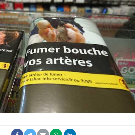
Mortalité infantile : un
Toujour
rapport s’interroge sur
comment
son taux élevé en France
empiète
sur nos 
Grossesse à risque : ce jus
Cancer c
naturel attire l'attention
stratégi
des chercheurs
changé 
basque
Comment oublier les
Chikung
écrans en vacances ?
West Nil
t-il dan
France ?