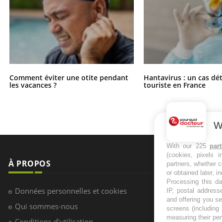
Comment éviter une otite pendant
Hantavirus : un cas dé
les vacances ?
touriste en France
W
With our 225
par
(cookies, pixels 
À PROPOS
NEWSLETT
partners, whether c
or obtained later, i
Processing this da
Recevez toute
Données personnelles et cookies
IP, postal address
infos santé
and offering you s
Qui sommes-nous
screens (including
measuring their pe
Conditions d'utilisation