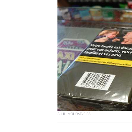
Syndrome métabolique :
quels sont les meilleurs
exercices physiques ?
Comment éviter une otite
pendant les vacances ?
Hantavirus : un cas
détecté chez un touriste
en France
ALLILI MOURAD/SIPA