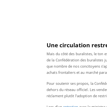
Une circulation restr
Mais du côté des buralistes, le ton e
de la Confédération des buralistes j
que nombre de nos concitoyens s’appr
achats frontaliers et au marché para
Pour soutenir ses propos, la Confédé
dehors du réseau officiel. Les vend
réclament plutôt l’adoption de restric
Lors d’un
entretien
avec la ministre 