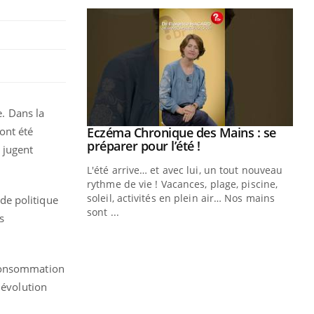
e. Dans la
ont été
ale : et si on
Eczéma Chronique des Mains : se
Youtube
ube
Youtube
préparer pour l’été !
 jugent
e diabète de type 2
L'été arrive… et avec lui, un tout nouveau
çues chez les
rythme de vie ! Vacances, plage, piscine,
ez les soignants.
soleil, activités en plein air… Nos mains
de politique
sont ...
s
Di
You
Le 
nom
 consommation
dia
 évolution
défi