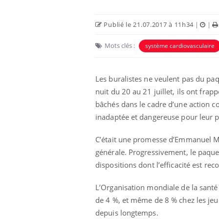
Publié le 21.07.2017 à 11h34
|
|
Mots clés :
système cardiovasculaire
Les buralistes ne veulent pas du paqu
nuit du 20 au 21 juillet, ils ont f
Eczéma Chronique des Mains :
Car
Youtube
You
Youtube
expliquer ma maladie
pré
bâchés dans le cadre d’une action c
inadaptée et dangereuse pour leur p
Il y a des sujets qui sont faciles à aborder...
Fati
d'autres non ! D'un côté, poser des
mêm
questions sur la maladie d'un proche c'est
care
C’était une promesse d’Emmanuel Ma
montrer ...
...
générale. Progressivement, le paquet 
dispositions dont l’efficacité est rec
L’Organisation mondiale de la sant
de 4 %, et même de 8 % chez les jeun
depuis longtemps.