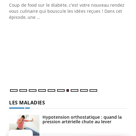
Coup de food sur le diabète, c'est votre nouveau rendez-
vous culinaire qui bouscule les idées reçues ! Dans cet
épisode, une ...
Yout
Quand l’entreprise mise sur le bien être global
Ecz
Youtube
You
(3/3
Dans
vous
quot
LES MALADIES
Hypotension orthostatique : quand la
pression artérielle chute au lever