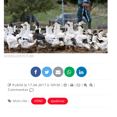
GOODLUZ/EPICTURA
Publié le 17.04.2017 à 10h56
|
|
|
|
|
Commenter
Mots clés :
H5N1
épidémie