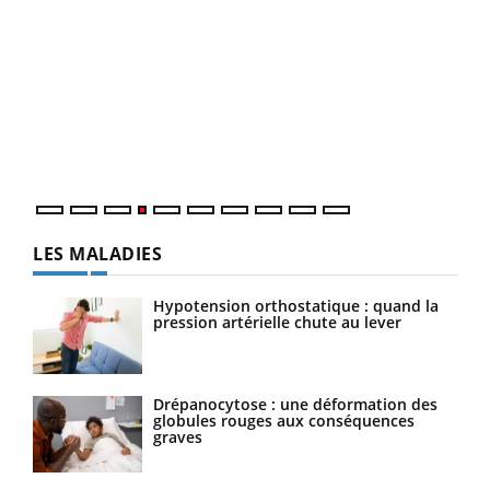
Dia
You
Le 
pers
ques
LES MALADIES
Hypotension orthostatique : quand la
pression artérielle chute au lever
Drépanocytose : une déformation des
globules rouges aux conséquences
graves