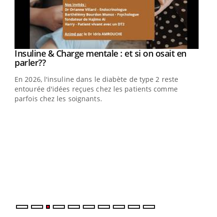
Youtube
Insuline & Charge mentale : et si on osait en
Youtube
Youtube
parler??
En 2026, l'insuline dans le diabète de type 2 reste
entourée d'idées reçues chez les patients comme
parfois chez les soignants.
Ecz
You
pour
L'ét
Vaca
Nos 