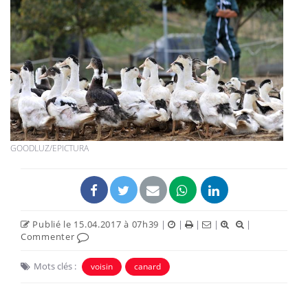
GOODLUZ/EPICTURA
Publié le 15.04.2017 à 07h39
|
|
|
|
|
Commenter
Mots clés :
voisin
canard