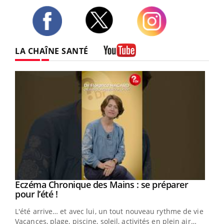
Twitter
Facebook
Instagram
LA CHAÎNE SANTÉ
Youtube
Eczéma Chronique des Mains : se préparer
Youtube
Youtube
pour l’été !
L'été arrive… et avec lui, un tout nouveau rythme de vie !
Vacances, plage, piscine, soleil, activités en plein air…