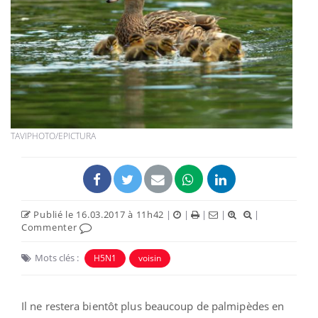
TAVIPHOTO/EPICTURA
Publié le 16.03.2017 à 11h42
|
|
|
|
|
Commenter
Mots clés :
H5N1
voisin
Il ne restera bientôt plus beaucoup de palmipèdes en