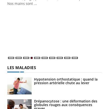
Nos mains sont ...
Dia
You
Le 
pers
ques
LES MALADIES
Hypotension orthostatique : quand la
pression artérielle chute au lever
Drépanocytose : une déformation des
globules rouges aux conséquences
graves