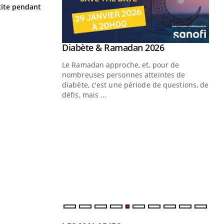
Hantavirus : un cas détecté chez un
ite pendant
touriste en France
Youtube
 Mains : se
Diabète & Ramadan 2026
Youtube
outube
Le Ramadan approche, et, pour de
 un tout nouveau
nombreuses personnes atteintes de
plage, piscine,
diabète, c'est une période de questions, de
 air… Nos mains
défis, mais ...
Un
You
fac
pr
Un 
mut
san
num