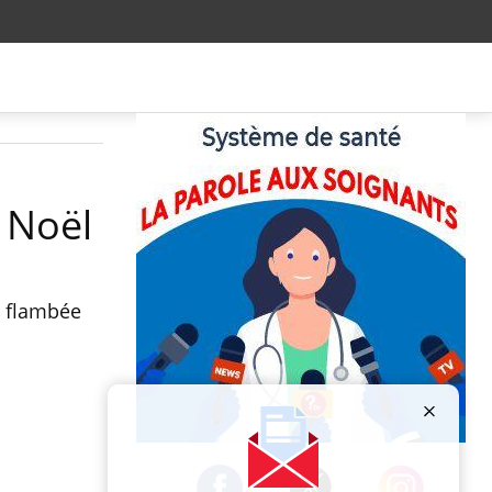
à Noël
e flambée
Publicité