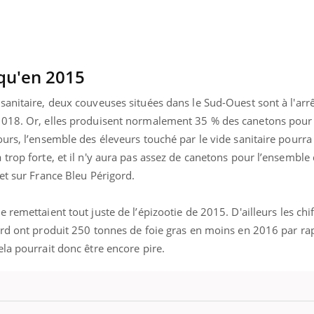
Cancer colorectal : une
Cytomég
stratégie simple aurait
change d
changé la donne au Pays
charge 
basque
enceint
qu'en 2015
anitaire, deux couveuses situées dans le Sud-Ouest sont à l'arrê
018. Or, elles produisent normalement 35 % des canetons pour l
urs, l’ensemble des éleveurs touché par le vide sanitaire pourra
 trop forte, et il n'y aura pas assez de canetons pour l’ensembl
et sur France Bleu Périgord.
e remettaient tout juste de l’épizootie de 2015. D'ailleurs les chi
ord ont produit 250 tonnes de foie gras en moins en 2016 par ra
la pourrait donc être encore pire.