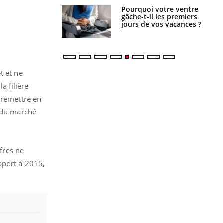
alovirus : ce qui
Pourquoi votre ventre
ans la prise en
gâche-t-il les premiers
des femmes
jours de vos vacances ?
es
t et ne
a filière
 remettre en
e du marché
ffres ne
pport à 2015,