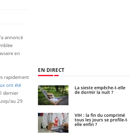
qu'a annoncé
emblée
aviaire en
EN DIRECT
ès rapidement
ux ont été
unya, dengue,
La sieste empêche-t-elle
e : que se passe-
de dormir la nuit ?
l dernier
s le sud de la
jusqu’au 29
icaments GLP-1
VIH : la fin du comprimé
t-ils aussi les os
tous les jours se profile-t-
elle enfin ?