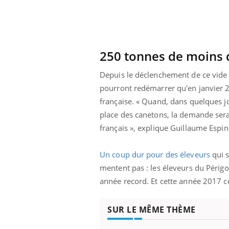
éviter une otite
Grossesse à risque : ce jus
les vacances ?
naturel attire l'attention
des chercheurs
250 tonnes de moins 
Depuis le déclenchement de ce vide s
pourront redémarrer qu'en janvier 2
française. « Quand, dans quelques jo
place des canetons, la demande sera
français », explique Guillaume Espin
Un coup dur pour des éleveurs
qui s
mentent pas : les éleveurs du Périg
année record. Et cette année 2017 ce
SUR LE MÊME THÈME