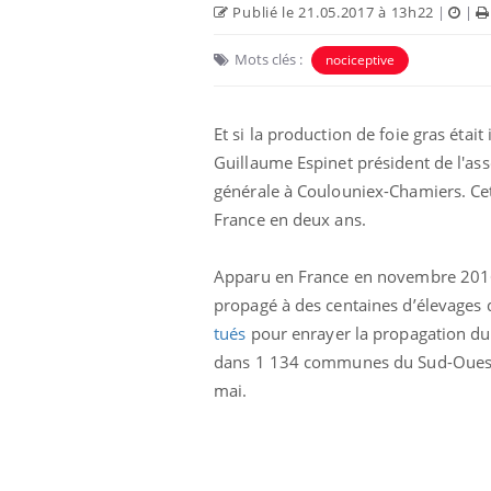
Publié le 21.05.2017 à 13h22
|
|
Mots clés :
nociceptive
Et si la production de foie gras était
Guillaume Espinet président de l'as
générale à Coulouniex-Chamiers. Cet
France en deux ans.
Apparu en France en novembre 2016,
propagé à des centaines d’élevages 
eunes enfants :
Hantavirus : un cas
rousse à
détecté chez un touriste
tués
pour enrayer la propagation du 
e pour les
en France
dans 1 134 communes du Sud-Ouest. T
 ?
mai.
e métabolique :
Mortalité infantile : un
nt les meilleurs
rapport s’interroge sur
s physiques ?
son taux élevé en France