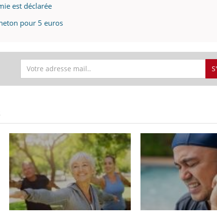
émie est déclarée
aneton pour 5 euros
S
S