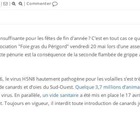
|
|
|
Commenter
 insuffisante pour les fêtes de fin d'année ? C'est en tout cas ce 
sociation "Foie gras du Périgord" vendredi 20 mai lors d'une ass
te pénurie est la conséquence de la seconde flambée de grippe 
 le virus H5N8 hautement pathogène pour les volailles s’est tr
de canards et d’oies du Sud-Ouest.
Quelque 3,7 millions d’anima
Comment oublier les
Chikung
écrans en vacances ?
West Nil
virus. En parallèle,
un vide sanitaire
a été mis en place le 17 avri
t-il dan
oujours en vigueur, il interdit toute introduction de canards 
France ?
Toujours connectés :
Les méd
comment le travail
protègen
empiète de plus en plus
?
sur nos soirées