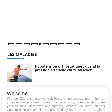
Un 
You
à l
Un é
mati
numé
LES MALADIES
Hypotension orthostatique : quand la
pression artérielle chute au lever
Drépanocytose : une déformation des
globules rouges aux conséquences
Welcome
graves
With our 225
partners
, we wish to store and access information on
your devices (cookies, pixels in emails, etc.), combine and share
your personal data with our partners, whether collected on this
website or in our emails, already held by some of us, or obtained
Maladie de Charcot (Sclérose latérale