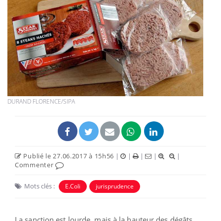
DURAND FLORENCE/SIPA
Publié le 27.06.2017 à 15h56
|
|
|
|
|
Commenter
Mots clés :
E.Coli
jurisprudence
La sanction est lourde, mais à la hauteur des dégâts