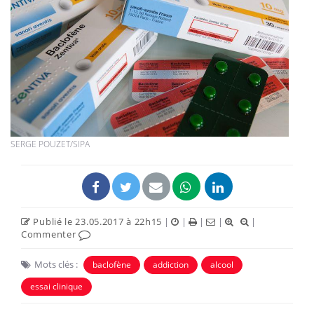
SERGE POUZET/SIPA
Publié le 23.05.2017 à 22h15
|
|
|
|
|
Commenter
Mots clés :
baclofène
addiction
alcool
essai clinique