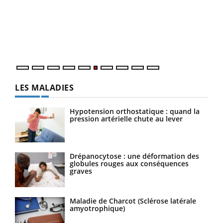
Coup de food sur le diabète, c'est votre nouveau rendez-
"Les
vous culinaire qui bouscule les idées reçues ! Dans cet
trav
épisode, une ...
DRH 
LES MALADIES
Hypotension orthostatique : quand la
pression artérielle chute au lever
Drépanocytose : une déformation des
globules rouges aux conséquences
graves
Maladie de Charcot (Sclérose latérale
amyotrophique)