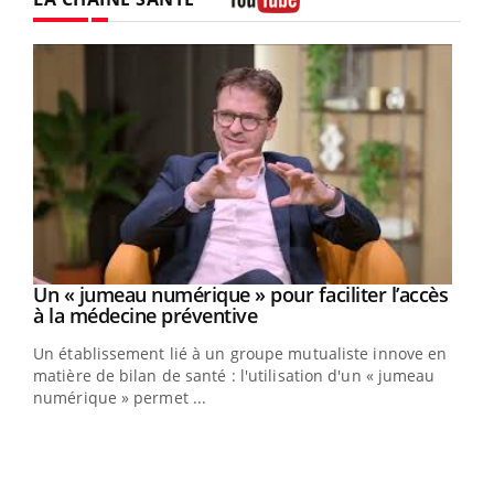
Youtube
Un « jumeau numérique » pour faciliter l’accès
Youtube
Youtube
à la médecine préventive
Un établissement lié à un groupe mutualiste innove en
matière de bilan de santé : l'utilisation d'un « jumeau
numérique » permet ...
Youtube
COUP DE FOOD sur le diabète
Qua
Youtube
You