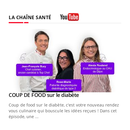
LA CHAÎNE SANTÉ
Youtube
Youtube
cès
COUP DE FOOD sur le diabète
Youtube
Coup de food sur le diabète, c'est votre nouveau rendez-
 en
vous culinaire qui bouscule les idées reçues ! Dans cet
u
épisode, une ...