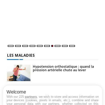
Qua
You
"Les
trav
DRH 
LES MALADIES
Hypotension orthostatique : quand la
pression artérielle chute au lever
Drépanocytose : une déformation des
globules rouges aux conséquences
Welcome
graves
With our 225
partners
, we wish to store and access information on
your devices (cookies, pixels in emails, etc.), combine and share
your personal data with our partners, whether collected on this