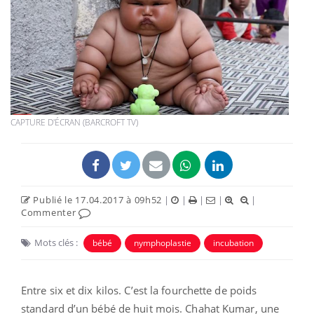
CAPTURE D'ÉCRAN (BARCROFT TV)
Publié le 17.04.2017 à 09h52
|
|
|
|
|
Commenter
Mots clés :
bébé
nymphoplastie
incubation
Entre six et dix kilos. C’est la fourchette de poids
standard d’un bébé de huit mois. Chahat Kumar, une