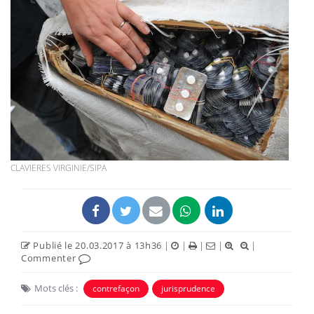
CLAVIERES VIRGINIE/SIPA
Publié le 20.03.2017 à 13h36
|
|
|
|
|
Commenter
Mots clés :
contrefaçon
jurisprudence