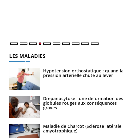
Le 
pers
ques
LES MALADIES
Hypotension orthostatique : quand la
pression artérielle chute au lever
Drépanocytose : une déformation des
globules rouges aux conséquences
graves
Maladie de Charcot (Sclérose latérale
amyotrophique)