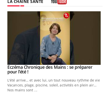
LA CHAÎNE SANTÉ
Youtube
Eczéma Chronique des Mains : se préparer
Youtube
Youtube
pour l’été !
L'été arrive… et avec lui, un tout nouveau rythme de vie !
Vacances, plage, piscine, soleil, activités en plein air…
Nos mains sont ...
Dia
You