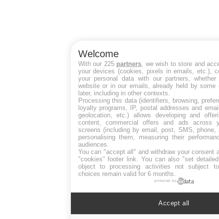
Welcome
With our 225
partners
, we wish to store and acc
your devices (cookies, pixels in emails, etc.),
your personal data with our partners, whether 
website or in our emails, already held by some 
later, including in other contexts.
Processing this data (identifiers, browsing, pref
loyalty programs, IP, postal addresses and emai
geolocation, etc.) allows developing and offer
content, commercial offers and ads across 
screens (including by email, post, SMS, phone, 
personalising them, measuring their performan
audiences.
You can "accept all" and withdraw your consent a
"cookies" footer link
. You can also "set detaile
object to processing activities not subject 
choices remain valid for 6 months.
powered by
Accept all