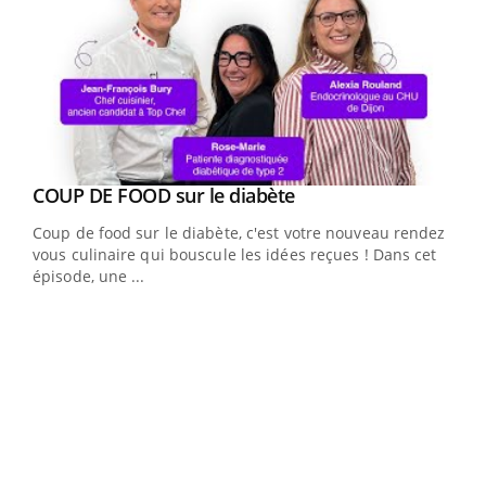
Youtube
cès
COUP DE FOOD sur le diabète
Youtube
Coup de food sur le diabète, c'est votre nouveau rendez-
 en
vous culinaire qui bouscule les idées reçues ! Dans cet
u
épisode, une ...
Qua
You
"Les
trav
DRH 