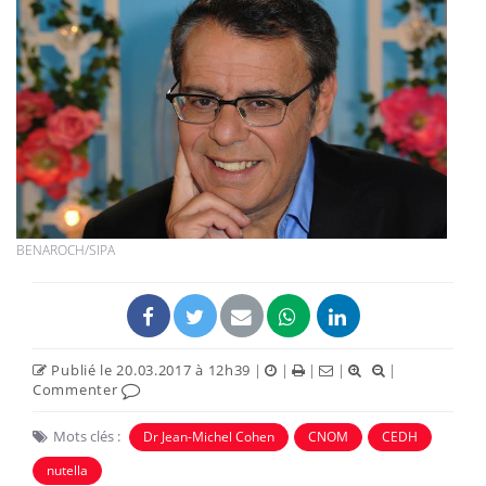
BENAROCH/SIPA
Publié le 20.03.2017 à 12h39
|
|
|
|
|
Commenter
Mots clés :
Dr Jean-Michel Cohen
CNOM
CEDH
nutella