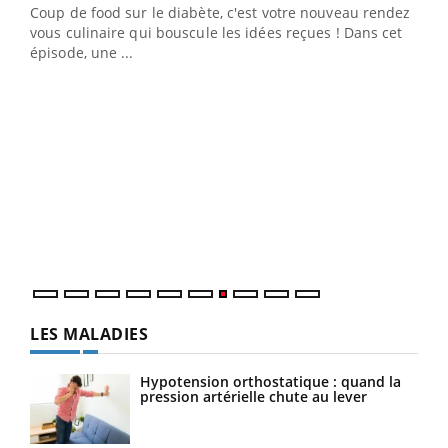
Coup de food sur le diabète, c'est votre nouveau rendez-
 en
vous culinaire qui bouscule les idées reçues ! Dans cet
u
épisode, une ...
Qua
You
"Les
trav
DRH 
LES MALADIES
Hypotension orthostatique : quand la
pression artérielle chute au lever