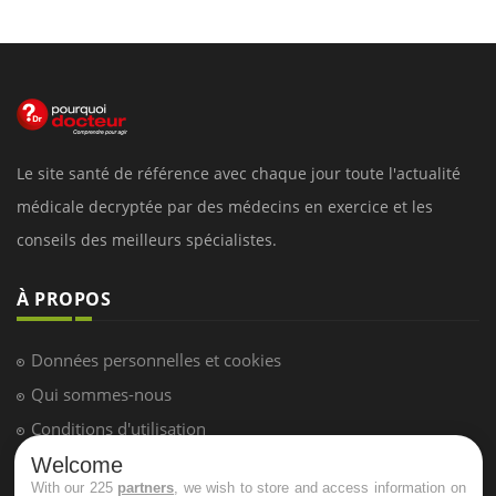
Le site santé de référence avec chaque jour toute l'actualité
médicale decryptée par des médecins en exercice et les
conseils des meilleurs spécialistes.
À PROPOS
Données personnelles et cookies
Qui sommes-nous
Conditions d'utilisation
Plan du site
Welcome
With our 225
partners
, we wish to store and access information on