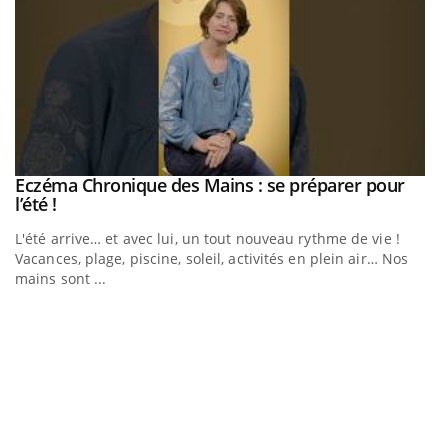
Eczéma Chronique des Mains : se préparer pour
Youtube
Youtube
l’été !
e
L'été arrive… et avec lui, un tout nouveau rythme de vie !
Vacances, plage, piscine, soleil, activités en plein air… Nos
mains sont ...
D
Yo
L
at
dé