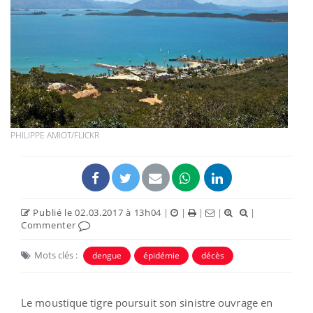
PHILIPPE AMIOT/FLICKR
Publié le 02.03.2017 à 13h04
|
|
|
|
|
Commenter
Mots clés :
dengue
épidémie
décès
Le moustique tigre poursuit son sinistre ouvrage en