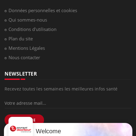
Données personnelles et cookies
Qui sommes-nous
Conditions d'utilisation
Plan du site
Mentions Légales
Nous contacter
NEWSLETTER
Recevez toutes les semaines les meilleures infos santé
S'INSCRIRE
Welcome