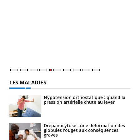
Un 
You
à l
Un é
mati
numé
LES MALADIES
Hypotension orthostatique : quand la
pression artérielle chute au lever
Drépanocytose : une déformation des
globules rouges aux conséquences
graves