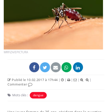
MRFIZA/EPICTURA
Publié le 10.02.2017 à 17h44
|
|
|
|
|
Commenter
Mots clés :
dengue
Une jeune femme de 25 ans, résidant dans le quartier