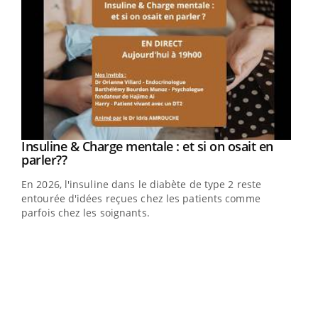
Youtube
Insuline & Charge mentale : et si on osait en
Youtube
Youtube
parler??
En 2026, l'insuline dans le diabète de type 2 reste
entourée d'idées reçues chez les patients comme
parfois chez les soignants.
Ecz
You
pour
L'ét