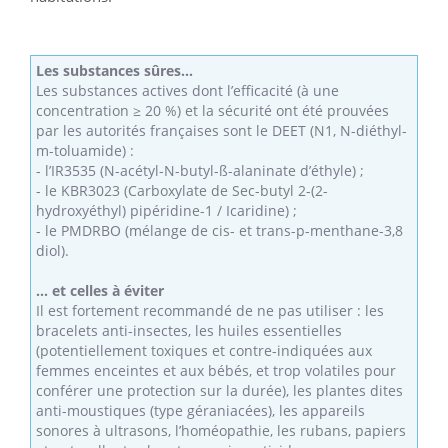
Les substances sûres...
Les substances actives dont l’efficacité (à une
concentration ≥ 20 %) et la sécurité ont été prouvées
par les autorités françaises sont le DEET (N1, N-diéthyl-
m-toluamide) :
- l’IR3535 (N-acétyl-N-butyl-ß-alaninate d’éthyle) ;
- le KBR3023 (Carboxylate de Sec-butyl 2-(2-
hydroxyéthyl) pipéridine-1 / Icaridine) ;
- le PMDRBO (mélange de cis- et trans-p-menthane-3,8
diol).
... et celles à éviter
Il est fortement recommandé de ne pas utiliser : les
bracelets anti-insectes, les huiles essentielles
(potentiellement toxiques et contre-indiquées aux
femmes enceintes et aux bébés, et trop volatiles pour
conférer une protection sur la durée), les plantes dites
anti-moustiques (type géraniacées), les appareils
sonores à ultrasons, l’homéopathie, les rubans, papiers