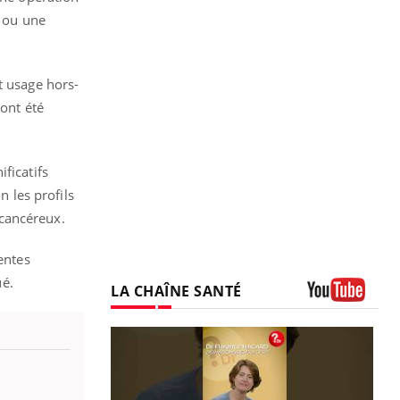
e ou une
t usage hors-
 ont été
ficatifs
n les profils
ticancéreux.
entes
ué.
LA CHAÎNE SANTÉ
Youtube