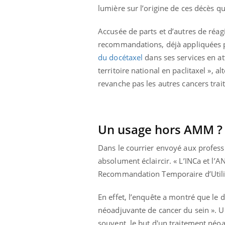
lumière sur l’origine de ces décès qu
Bébés, jeunes enfants :
quelle trousse à
pharmacie pour les
Accusée de parts et d’autres de réag
vacances ?
recommandations, déjà appliquées pa
du docétaxel
dans ses services en at
territoire national en paclitaxel »,
revanche pas les autres cancers tra
Un usage hors AMM ?
Dans le courrier envoyé aux professi
absolument éclaircir. « L’INCa et l’
Recommandation Temporaire d’Utilisa
En effet, l’enquête a montré que le 
néoadjuvante de cancer du sein ». Un
souvent, le but d'un traitement néoa