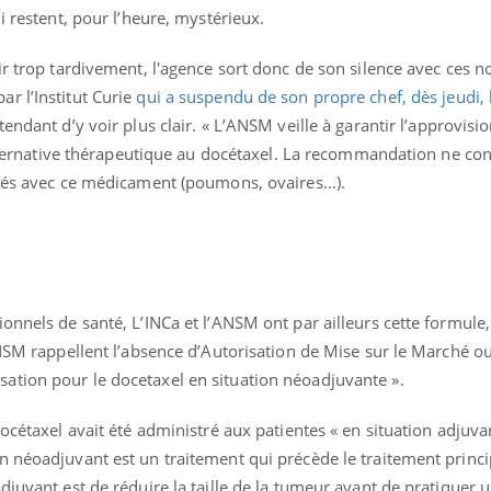
i restent, pour l’heure, mystérieux.
Hantavirus : un cas
Comment
détecté chez un touriste
écrans 
en France
ir trop tardivement, l'agence sort donc de son silence avec ces n
r l’Institut Curie
qui a suspendu de son propre chef, dès jeudi, l
tendant d’y voir plus clair. « L’ANSM veille à garantir l’approvi
 alternative thérapeutique au docétaxel. La recommandation ne co
ités avec ce médicament (poumons, ovaires…).
onnels de santé, L’INCa et l’ANSM ont par ailleurs cette formule, 
ANSM rappellent l’absence d’Autorisation de Mise sur le Marché o
tion pour le docetaxel en situation néoadjuvante ».
docétaxel avait été administré aux patientes « en situation adjuv
 néoadjuvant est un traitement qui précède le traitement princip
djuvant est de réduire la taille de la tumeur avant de pratiquer 