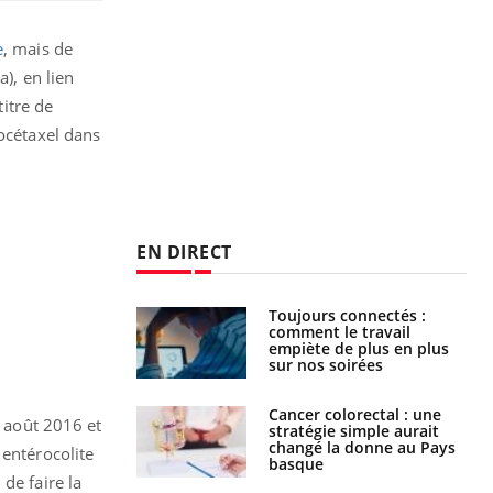
e
, mais de
), en lien
itre de
docétaxel dans
EN DIRECT
é infantile : un
Toujours connectés :
s’interroge sur
comment le travail
x élevé en France
empiète de plus en plus
sur nos soirées
e à risque : ce jus
Cancer colorectal : une
e août 2016 et
attire l'attention
stratégie simple aurait
rcheurs
changé la donne au Pays
 entérocolite
basque
de faire la