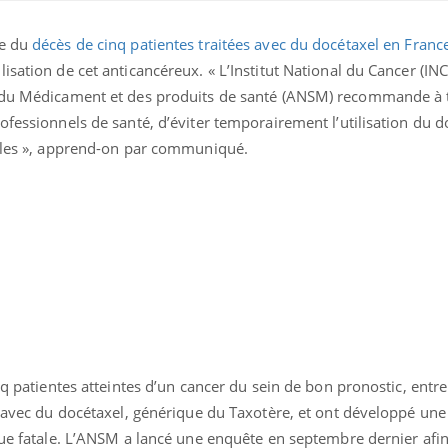
se du
décès de cinq patientes traitées avec du docétaxel en Franc
sation de cet anticancéreux. « L’Institut National du Cancer (INCa
é du Médicament et des produits de santé (ANSM) recommande à t
ofessionnels de santé, d’éviter temporairement l’utilisation du 
ables », apprend-on par communiqué.
Syndrome métabolique :
Mortalit
quels sont les meilleurs
rapport 
exercices physiques ?
son tau
Comment éviter une otite
Grossess
inq patientes atteintes d’un cancer du sein de bon pronostic, entr
pendant les vacances ?
naturel 
des che
s avec du docétaxel, générique du Taxotère, et ont développé une
sue fatale. L’ANSM a lancé une enquête en septembre dernier afin 