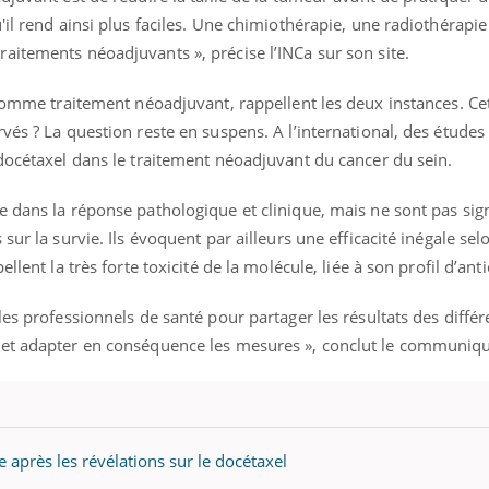
'il rend ainsi plus faciles. Une chimiothérapie, une radiothérapi
aitements néoadjuvants », précise l’INCa sur son site.
 comme traitement néoadjuvant, rappellent les deux instances. Ce
vés ? La question reste en suspens. A l’international, des études
docétaxel dans le traitement néoadjuvant du cancer du sein.
 dans la réponse pathologique et clinique, mais ne sont pas signi
ur la survie. Ils évoquent par ailleurs une efficacité inégale selo
llent la très forte toxicité de la molécule, liée à son profil d’an
les professionnels de santé pour partager les résultats des différ
 et adapter en conséquence les mesures », conclut le communiq
 après les révélations sur le docétaxel