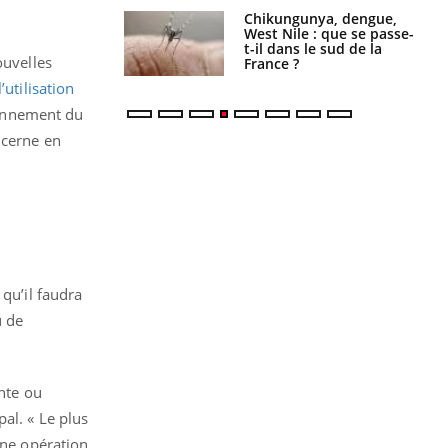
 oublier les
Chikungunya, dengue,
en vacances ?
West Nile : que se passe-
t-il dans le sud de la
ouvelles
France ?
’utilisation
sionnement du
ncerne en
qu’il faudra
u de
ante ou
al. « Le plus
une opération