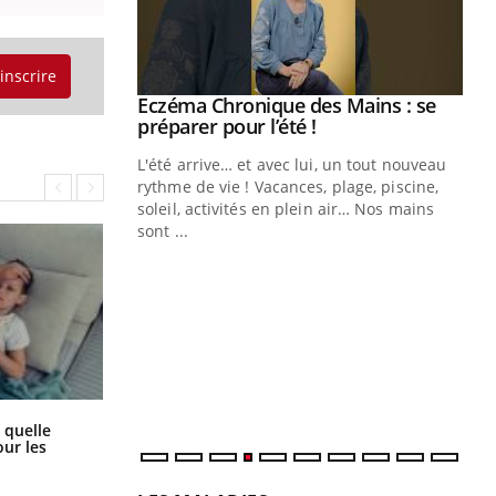
'inscrire
ale : et si on
Eczéma Chronique des Mains : se
Youtube
ube
Youtube
préparer pour l’été !
e diabète de type 2
L'été arrive… et avec lui, un tout nouveau
çues chez les
rythme de vie ! Vacances, plage, piscine,
ez les soignants.
soleil, activités en plein air… Nos mains
sont ...
Di
You
Le 
nom
dia
défi
Syndrome métabolique : quels sont
 quelle
les meilleurs exercices physiques ?
ur les