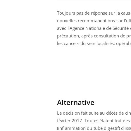
Toujours pas de réponse sur la cau
nouvelles recommandations sur l’utili
avec l’Agence Nationale de Sécurit
précaution, après consultation de pr
les cancers du sein localisés, opér
Les troubles du sommeil
modifient votre cerveau !
Alternative
Mon enfant est-il trop
La décision fait suite au décès de c
sensible ou simplement
très empathique ?
février 2017. Toutes étaient traitée
(inflammation du tube digestif) d’is