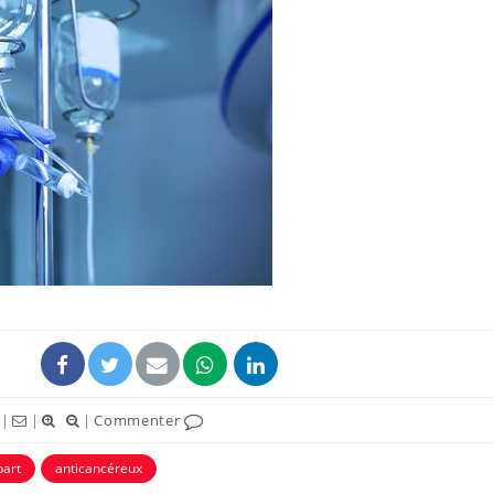
|
|
|
Commenter
art
anticancéreux