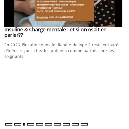
be
Insuline & Charge mentale : et si on osait en
Youtube
Youtube
parler??
En 2026, l'insuline dans le diabète de type 2 reste entourée
a
d'idées reçues chez les patients comme parfois chez les
soignants.
E
Yo
l’
L'
Va
ma