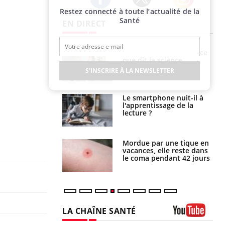
Restez connecté à toute l’actualité de la
Twitter
Facebook
Instagram
Santé
EN DIRECT
haleurs :
Grossesse et chaleur : ce
i le risque de
que dit la science
rimpe-t-il ?
S'INSCRIRE À LA NEWSLETTER
a pourrait-il
Le smartphone nuit-il à
la propagation du
l'apprentissage de la
lecture ?
i manger moins
Mordue par une tique en
éines pourrait
vacances, elle reste dans
ent être bénéfique
le coma pendant 42 jours
LA CHAÎNE SANTÉ
Youtube