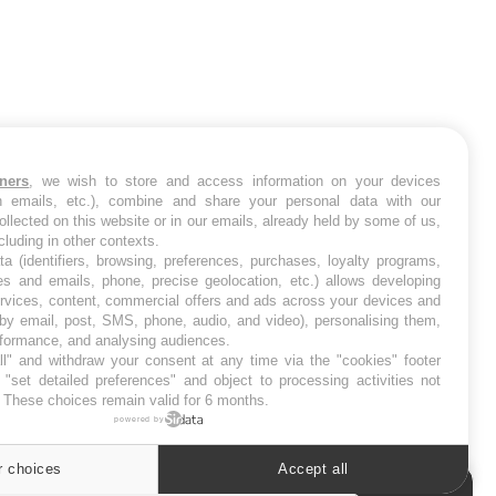
tners
, we wish to store and access information on your devices
in emails, etc.), combine and share your personal data with our
ollected on this website or in our emails, already held by some of us,
ncluding in other contexts.
ta (identifiers, browsing, preferences, purchases, loyalty programs,
es and emails, phone, precise geolocation, etc.) allows developing
ervices, content, commercial offers and ads across your devices and
 by email, post, SMS, phone, audio, and video), personalising them,
rformance, and analysing audiences.
l" and withdraw your consent at any time via the "cookies" footer
"set detailed preferences" and object to processing activities not
. These choices remain valid for 6 months.
powered by
r choices
Accept all
Cookies settings