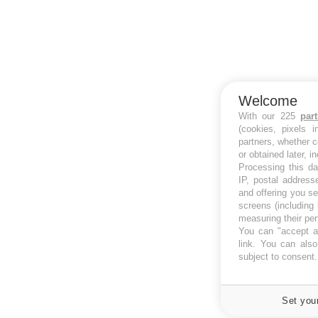
Welcome
With our 225
par
(cookies, pixels 
partners, whether c
or obtained later, i
Processing this da
IP, postal address
and offering you s
screens (including
measuring their pe
You can "accept al
link
. You can also 
subject to consent
Set you