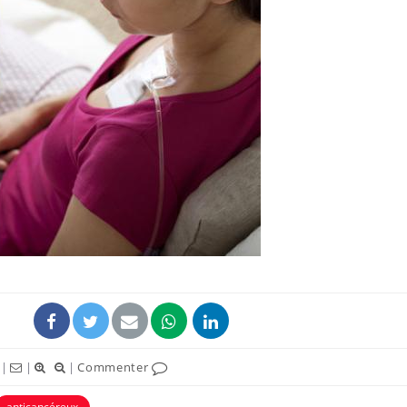
La sieste empêche-t-elle
Fortes c
de dormir la nuit ?
pourquo
noyade g
VIH : la fin du comprimé
Le Viagr
tous les jours se profile-t-
freiner 
elle enfin ?
cancer ?
Pourquoi votre ventre
Pourquo
gâche-t-il les premiers
de prot
jours de vos vacances ?
finalem
|
|
|
Commenter
anticancéreux