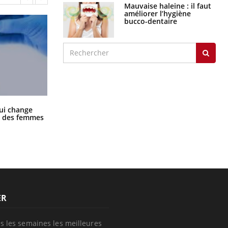
Mauvaise haleine : il faut
améliorer l’hygiène
bucco-dentaire
La sieste empêche-t-elle de dormir
ui change
la nuit ?
ge des femmes
ER
s les semaines les meilleures