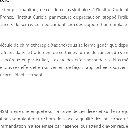
-temps inhabituel, de ces deux cas similaires à l'Institut Curie a
rance, l'Institut Curie a, par mesure de précaution, stoppé l'util
cancers du sein ». Ce médicament sera dès aujourd’hui remplacé 
molécule de chimiothérapie (taxane) sous sa forme générique dep
 25 ans dans le traitement de certaines forme de cancers du se
cancéreux en particulier, il existe des effets secondaires. Nos m
 tous ces effets et en surveillent de façon rapprochée la surven
encore l’établissement.
s
ANSM mène une enquête sur la cause de ces décès et sur le rôle j
gations semblent mettre hors de cause la qualité des lots concerné
mandation n’a été émise par l’agence, qui attend d’avoir recuei