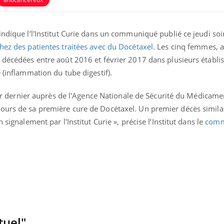
ndique l’l'Institut Curie dans un communiqué publié ce jeudi soir,
hez des patientes traitées avec du Docétaxel.
Les cinq femmes, at
t décédées entre août 2016 et février 2017 dans plusieurs établ
 (inflammation du tube digestif).
ence en fer : comprendre pour
Insuline & Charge ment
tube
Youtube
vrier dernier auprès de l'Agence Nationale de Sécurité du Médicam
Youtube
Yout
venir
osait en parler??
ours de sa première cure de Docétaxel. Un premier décès similair
 signalement par l'Institut Curie », précise l’Institut dans le
comm
gue, irritabilité, brouillard mental ou
En 2026, l'insuline dans l
e alopécie… Les symptômes de la
reste entourée d'idées re
nce en fer sont multiples ce qui la rend
patients comme parfois ch
tuel"