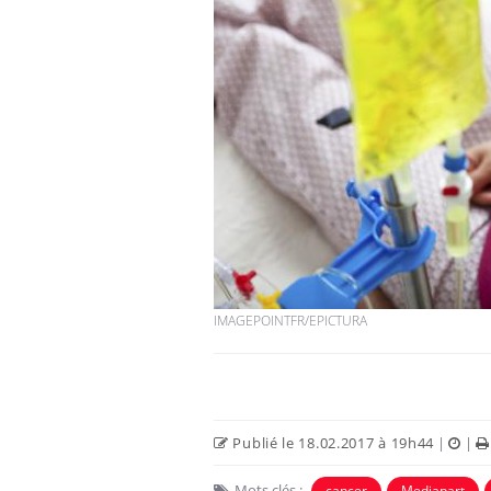
Chikungunya, dengue,
West Nile : que se passe-
t-il dans le sud de la
France ?
Les médicaments GLP-1
protègent-ils aussi les os
?
Cytomégalovirus : ce qui
IMAGEPOINTFR/EPICTURA
change dans la prise en
charge des femmes
enceintes
Publié le 18.02.2017 à 19h44
|
|
Mots clés :
cancer
Mediapart