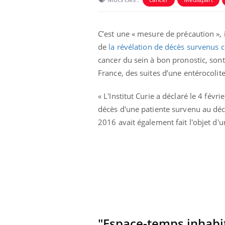
C’est une « mesure de précaution », i
de
la révélation de décès survenus c
cancer du sein à bon pronostic, son
France, des suites d’une entérocolite
Eczéma Chronique des Mains :
Car
Youtube
You
« L'Institut Curie a déclaré le 4 fé
Youtube
expliquer ma maladie
pré
décès d'une patiente survenu au déc
2016 avait également fait l'objet d'un
Il y a des sujets qui sont faciles à aborder...
Fati
d'autres non ! D'un côté, poser des
mêm
questions sur la maladie d'un proche c'est
care
montrer ...
...
"Espace-temps inhabi