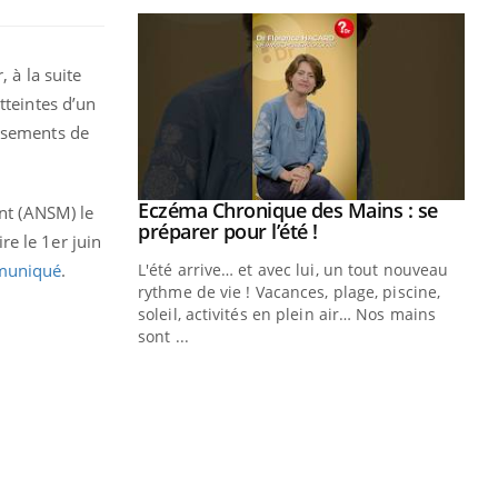
 à la suite
teintes d’un
issements de
ale : et si on
Eczéma Chronique des Mains : se
Youtube
ent (ANSM) le
ube
Youtube
préparer pour l’été !
e le 1er juin
uniqué
.
e diabète de type 2
L'été arrive… et avec lui, un tout nouveau
çues chez les
rythme de vie ! Vacances, plage, piscine,
ez les soignants.
soleil, activités en plein air… Nos mains
sont ...
Di
You
Le 
nom
dia
défi