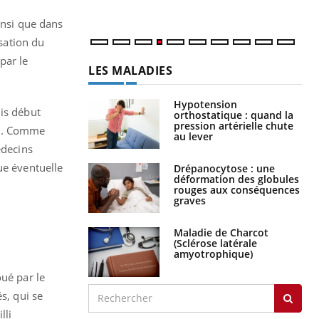
insi que dans
isation du
par le
LES MALADIES
Hypotension
uis début
orthostatique : quand la
pression artérielle chute
in. Comme
au lever
édecins
ue éventuelle
Drépanocytose : une
déformation des globules
rouges aux conséquences
graves
Maladie de Charcot
(Sclérose latérale
amyotrophique)
oué par le
s, qui se
lli