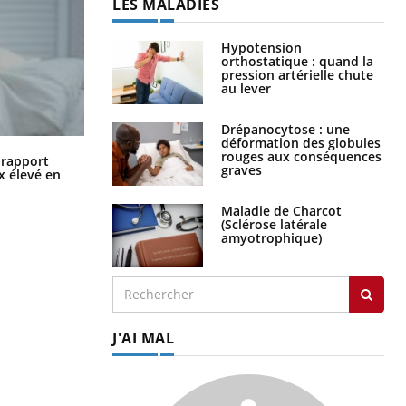
LES MALADIES
Hypotension
orthostatique : quand la
pression artérielle chute
au lever
Drépanocytose : une
déformation des globules
rouges aux conséquences
Grossesse à risque : ce jus naturel
n rapport
graves
attire l'attention des chercheurs
x élevé en
Maladie de Charcot
(Sclérose latérale
amyotrophique)
J'AI MAL