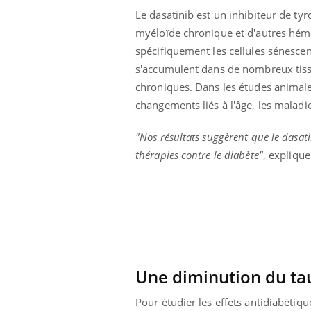
 infantile : un
Toujours connectés :
Le dasatinib est un inhibiteur de ty
s’interroge sur
comment le travail
myéloïde chronique et d'autres hémo
 élevé en France
empiète de plus en plus
sur nos soirées
spécifiquement les cellules sénescen
s'accumulent dans de nombreux tissu
chroniques. Dans les études animale
changements liés à l'âge, les maladi
"Nos résultats suggèrent que le dasa
thérapies contre le diabète"
, explique
Une diminution du tau
Pour étudier les effets antidiabétiq