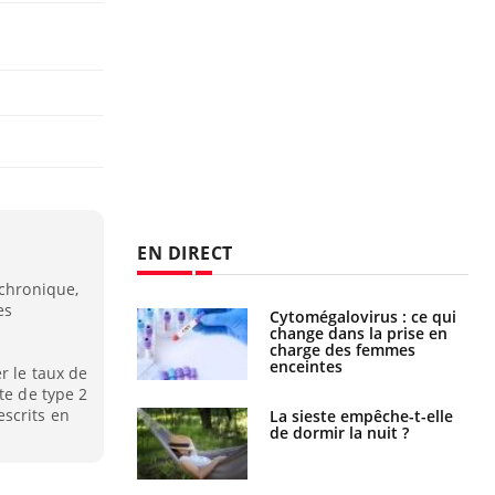
EN DIRECT
 chronique,
es
alovirus : ce qui
Pourquoi votre ventre
ans la prise en
gâche-t-il les premiers
des femmes
jours de vos vacances ?
es
r le taux de
te de type 2
scrits en
e empêche-t-elle
Fortes chaleurs :
r la nuit ?
pourquoi le risque de
noyade grimpe-t-il ?