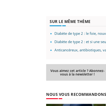
SUR LE MÊME THÈME
 Mains :
Carence en fer : comprendre pour
Ins
Youtube
You
Youtube
Youtube
prévenir
osa
Diabète de type 2 : le foie, nouv
aciles à aborder...
Fatigue, irritabilité, brouillard mental ou
En 2
poser des
même alopécie… Les symptômes de la
rest
Diabète de type 2 : et si une seu
'un proche c'est
carence en fer sont multiples ce qui la rend
pat
...
Anticancéreux, antibiotiques, v
Vous aimez cet article ? Abonnez-
vous à la newsletter !
NOUS VOUS RECOMMANDON