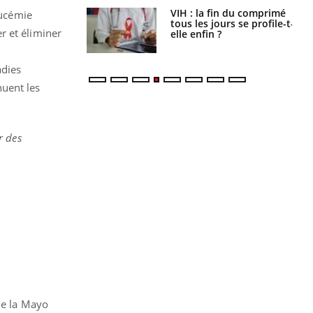
 fin du comprimé
Le Viagra pourrait-il
eucémie
 jours se profile-t-
freiner la propagation du
r et éliminer
n ?
cancer ?
s
adies
nuent les
r des
de la Mayo