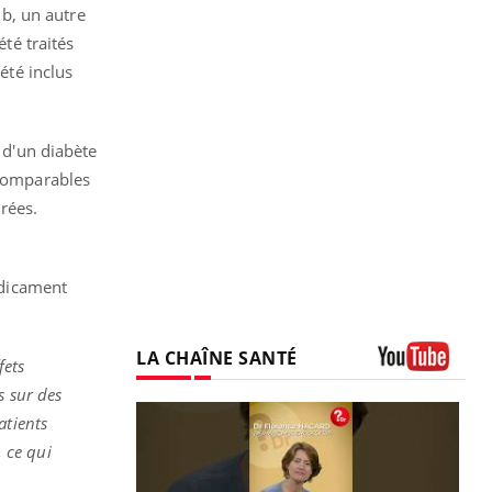
ib, un autre
été traités
été inclus
 d'un diabète
 comparables
rées.
t
édicament
LA CHAÎNE SANTÉ
fets
Youtube
s sur des
atients
 ce qui