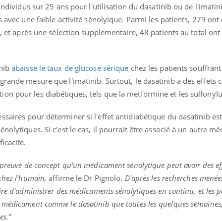
individus sur 25 ans pour l'utilisation du dasatinib ou de l'imatin
s avec une faible activité sénolyique. Parmi les patients, 279 ont 
b, et après une sélection supplémentaire, 48 patients au total ont 
inib
abaisse le taux de glucose sérique
chez les patients souffrant
grande mesure que l'imatinib. Surtout, le dasatinib a des effets
on pour les diabétiques, tels que la metformine et les sulfonylu
saires pour déterminer si l'effet antidiabétique du dasatinib es
nolytiques. Si c'est le cas, il pourrait être associé à un autre m
icacité.
 preuve de concept qu'un médicament sénolytique peut avoir des ef
chez l'humain,
affirme le Dr Pignolo.
D'après les recherches menée
ire d'administrer des médicaments sénolytiques en continu, et les p
 médicament comme le dasatinib que toutes les quelques semaines,
es."