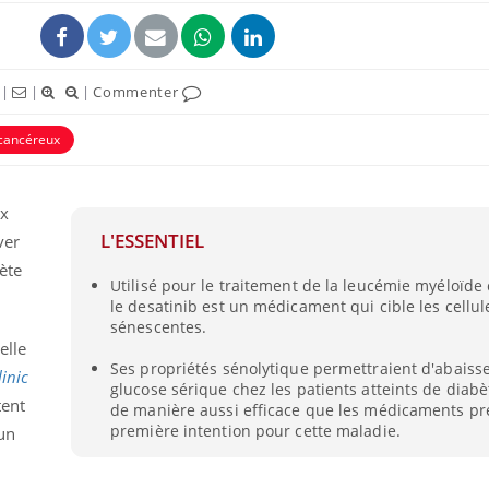
|
|
|
Commenter
icancéreux
ux
L'ESSENTIEL
ver
ète
Utilisé pour le traitement de la leucémie myéloïde
le desatinib est un médicament qui cible les cellul
Cancer colorectal : une
Cytomég
sénescentes.
stratégie simple aurait
change d
changé la donne au Pays
charge 
elle
basque
enceint
Ses propriétés sénolytique permettraient d'abaisse
inic
glucose sérique chez les patients atteints de diabè
tent
de manière aussi efficace que les médicaments pre
Chikungunya, dengue,
La siest
West Nile : que se passe-
de dormi
première intention pour cette maladie.
un
t-il dans le sud de la
France ?