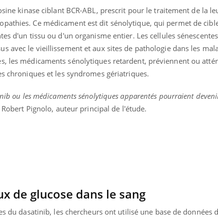
Les médicaments GLP-1
VIH : la
rosine kinase ciblant BCR-ABL, prescrit pour le traitement de la l
protègent-ils aussi les os
tous les
pathies. Ce médicament est dit sénolytique, qui permet de cible
?
elle enfi
tes d'un tissu ou d'un organisme entier. Les cellules sénescente
s avec le vieillissement et aux sites de pathologie dans les mal
s, les médicaments sénolytiques retardent, préviennent ou atté
es chroniques et les syndromes gériatriques.
tinib ou les médicaments sénolytiques apparentés pourraient deveni
 Robert Pignolo, auteur principal de l'étude.
x de glucose dans le sang
ues du dasatinib, les chercheurs ont utilisé une base de données 