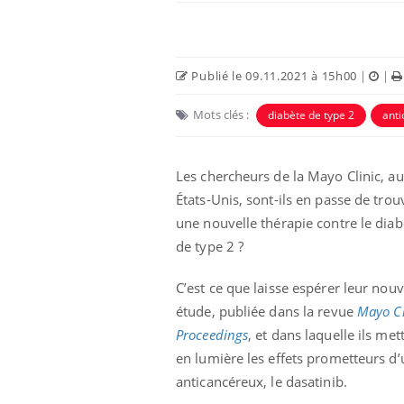
Publié le 09.11.2021 à 15h00
|
|
Mots clés :
diabète de type 2
ant
Les chercheurs de la Mayo Clinic, a
États-Unis, sont-ils en passe de trou
une nouvelle thérapie contre le diab
de type 2 ?
éviter une otite
Grossesse à risque : ce jus
les vacances ?
naturel attire l'attention
des chercheurs
C’est ce que laisse espérer leur nouv
étude, publiée dans la revue
Mayo Cl
Proceedings
, et dans laquelle ils met
us : un cas
Comment oublier les
chez un touriste
écrans en vacances ?
en lumière les effets prometteurs d’
e
anticancéreux, le dasatinib.