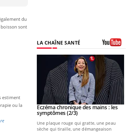
 également du
a boisson sont
LA CHAÎNE SANTÉ
Youtube
s estiment
rapie ou la
 mains : au
Eczéma chronique des mains : les
Youtube
be
Youtube
symptômes (2/3)
re
ès Zaraa,
Une plaque rouge qui gratte, une peau
us explique
sèche qui tiraille, une démangeaison