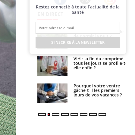
Restez connecté à toute l’actualité de la
Twitter
Facebook
Instagram
Santé
EN DIRECT
unya, dengue,
La sieste empêche-t-elle
e : que se passe-
de dormir la nuit ?
s le sud de la
S'INSCRIRE À LA NEWSLETTER
icaments GLP-1
VIH : la fin du comprimé
t-ils aussi les os
tous les jours se profile-t-
elle enfin ?
alovirus : ce qui
Pourquoi votre ventre
ans la prise en
gâche-t-il les premiers
des femmes
jours de vos vacances ?
es