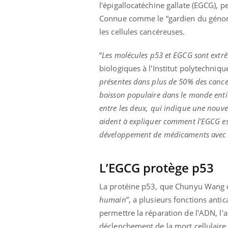
ère de bilan de
Doc
épisode, une ...
l'épigallocatéchine gallate (EGCG), 
« jumeau
dire
Connue comme le “gardien du génome
les cellules cancéreuses.
“
Les molécules p53 et EGCG sont extr
biologiques à l'Institut polytechniq
présentes dans plus de 50% des cancer
boisson populaire dans le monde enti
entre les deux, qui indique une nouv
aident à expliquer comment l'EGCG est
développement de médicaments avec 
L’EGCG protège p53
La protéine p53, que Chunyu Wang 
humain
”, a plusieurs fonctions anti
permettre la réparation de l'ADN, l'ac
déclenchement de la mort cellulair