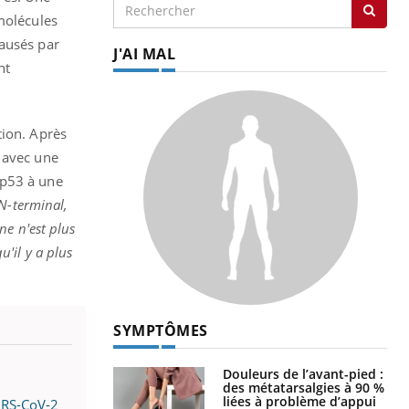
molécules
causés par
J'AI MAL
nt
tion. Après
t avec une
 p53 à une
N-terminal,
ne n'est plus
'il y a plus
SYMPTÔMES
Douleurs de l’avant-pied :
des métatarsalgies à 90 %
liées à problème d’appui
SARS-CoV-2