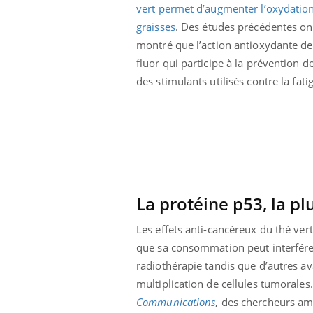
vert permet d’augmenter l’oxydatio
graisses
. Des études précédentes on
montré que l’action antioxydante des
fluor qui participe à la prévention d
des stimulants utilisés contre la fati
La protéine p53, la p
Les effets anti-cancéreux du thé ver
que sa consommation peut interfére
Youtube
ue » pour
COUP DE FOOD sur le diabète
Qua
Youtube
You
médecine
êtr
radiothérapie tandis que d’autres av
Coup de food sur le diabète, c'est votre
multiplication de cellules tumorales
"Les
nouveau rendez-vous culinaire qui
Communications
, des chercheurs am
 groupe
qual
bouscule les idées reçues ! Dans cet