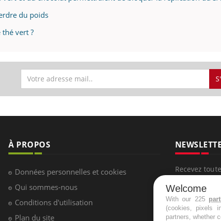
perdre du poids
 thé vert ?
S
À PROPOS
NEWSLETT
Recevez toute
Données personnelles et cookies
infos santé
Qui sommes-nous
Welcome
With our 225
par
Conditions d'utilisation
(cookies, pixels 
Plan du site
partners, whether c