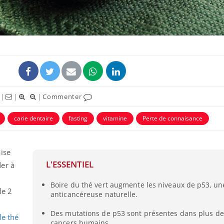
|
|
|
Commenter
carie dentaire
fasting
vitamine
Perte de connaisance
ise
L'ESSENTIEL
er à
Boire du thé vert augmente les niveaux de p53, un
le 2
anticancéreuse naturelle.
Des mutations de p53 sont présentes dans plus d
le thé
cancers humains.