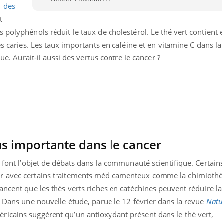
n des
t
 polyphénols réduit le taux de cholestérol. Le thé vert contient
es caries. Les taux importants en caféine et en vitamine C dans l
gue. Aurait-il aussi des vertus contre le cancer ?
lus importante dans le cancer
t font l’objet de débats dans la communauté scientifique. Certain
r avec certains traitements médicamenteux comme la chimiothé
nd l’entreprise mise sur le bien
Eczéma chronique des
tube
Youtube
Youtube
Youtu
e global
quotidien (3/3)
ancent que les thés verts riches en catéchines peuvent réduire la
. Dans une nouvelle étude, parue le 12 février dans la revue
Natu
 rendez-vous de la santé et de la
Dans cette vidéo, le Dr In
éricains suggèrent qu’un antioxydant présent dans le thé vert,
ité de vie au travail" de Pourquoi
dermatologue à Paris, vo