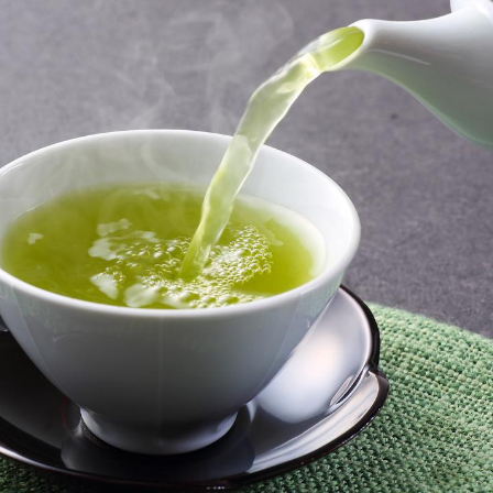
Chikung
West Nil
t-il dan
France ?
Les méd
protègen
?
Cytomég
change d
charge 
enceint