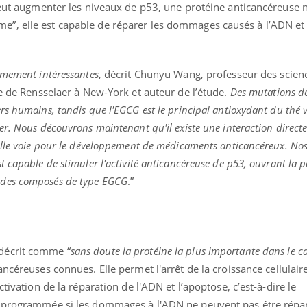
teur reçoivent Régis Blugeon, DRH et
comment protéger vos ma
peut augmenter les niveaux de p53, une protéine anticancéreuse n
cteur ...
et éviter les ...
”, elle est capable de réparer les dommages causés à l’ADN et 
êmement intéressantes
, décrit Chunyu Wang, professeur des scien
ue de Rensselaer à New-York et auteur de l’étude.
Des mutations d
s humains, tandis que l'EGCG est le principal antioxydant du thé v
er. Nous découvrons maintenant qu'il existe une interaction direct
elle voie pour le développement de médicaments anticancéreux. No
 capable de stimuler l'activité anticancéreuse de p53, ouvrant la p
des composés de type EGCG
.”
décrit comme “
sans doute la protéine la plus importante dans le c
cancéreuses connues. Elle permet l'arrêt de la croissance cellulair
tivation de la réparation de l'ADN et l’apoptose, c’est-à-dire le
e programmée si les dommages à l'ADN ne peuvent pas être répa