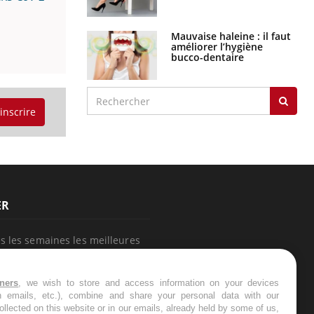
Mauvaise haleine : il faut
améliorer l’hygiène
bucco-dentaire
'inscrire
ER
s les semaines les meilleures
tners
, we wish to store and access information on your devices
in emails, etc.), combine and share your personal data with our
ollected on this website or in our emails, already held by some of us,