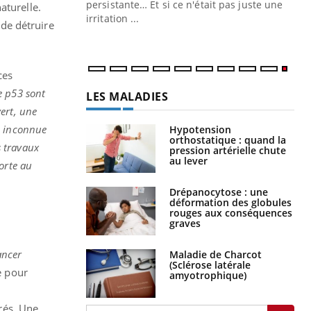
ins au quotidien
persistante… Et si ce n'était pas juste une
aturelle.
irritation ...
de détruire
ces
e p53 sont
LES MALADIES
ert, une
e inconnue
Hypotension
orthostatique : quand la
s travaux
pression artérielle chute
au lever
orte au
Drépanocytose : une
déformation des globules
rouges aux conséquences
graves
ancer
Maladie de Charcot
(Sclérose latérale
e pour
amyotrophique)
rés. Une