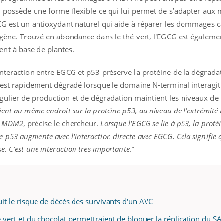
, possède une forme flexible ce qui lui permet de s’adapter aux 
GCG est un antioxydant naturel qui aide à réparer les dommages 
xygène. Trouvé en abondance dans le thé vert, l'EGCG est égaleme
nt à base de plantes.
interaction entre EGCG et p53 préserve la protéine de la dégrada
3 est rapidement dégradé lorsque le domaine N-terminal interagi
ulier de production et de dégradation maintient les niveaux de
ent au même endroit sur la protéine p53, au niveau de l’extrémité 
ec MDM2
, précise le chercheur.
Lorsque l'EGCG se lie à p53, la protéi
53 augmente avec l'interaction directe avec EGCG. Cela signifie qu
e. C'est une interaction très importante
.”
it le risque de décès des survivants d'un AVC
vert et du chocolat permettraient de bloquer la réplication du 