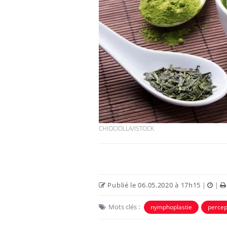
Hantavirus : un cas
détecté chez un touriste
en France
Mortalité infantile : un
rapport s’interroge sur
son taux élevé en France
CHIOCIOLLA/ISTOCK
Grossesse à risque : ce jus
naturel attire l'attention
des chercheurs
Publié le 06.05.2020 à 17h15
|
|
Mots clés :
nymphoplastie
percep