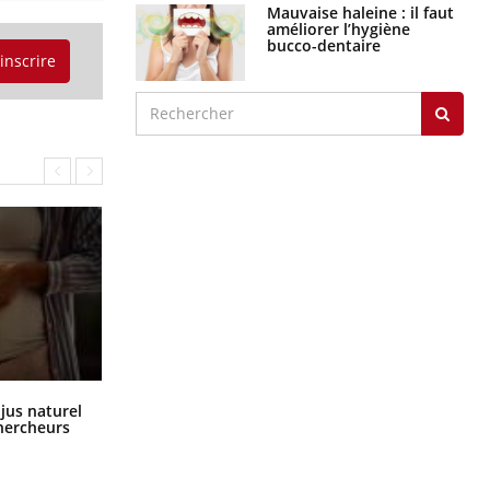
Mauvaise haleine : il faut
améliorer l’hygiène
bucco-dentaire
'inscrire
Comment oublier les écrans en
 jus naturel
vacances ?
chercheurs