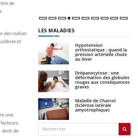
ntré de
e
LES MALADIES
on des indices
uilibrée et
Hypotension
orthostatique : quand la
pression artérielle chute
au lever
Drépanocytose : une
déformation des globules
rouges aux conséquences
graves
Maladie de Charcot
(Sclérose latérale
amyotrophique)
ère une
facteurs,
, dont de