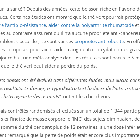
ur la santé ? Depuis des années, cette boisson riche en flavonoïd
iques. Certaines études ont montré que le thé vert pourrait protég
e l’antibio-résistance
,
aider contre la polyarthrite rhumatoïde
et
res au contraire assurent qu’il n’a aucune propriété anti-cancéreu
emblent s’accorder, ce sont sur ses
propriétés anti-obésité
. En eff
es composés pourraient aider à augmenter l’oxydation des grai
 Aujourd’hui, une méta-analyse dont les résultats sont parus le 5 m
ence en fer : comprendre pour
Insuline & Charge ment
tube
Youtube
Youtube
Yout
venir
osait en parler??
que le thé vert peut aider à perdre du poids.
gue, irritabilité, brouillard mental ou
En 2026, l'insuline dans l
ujets obèses ont été évalués dans différentes études, mais aucun cons
e alopécie… Les symptômes de la
reste entourée d'idées re
 résultats. Le dosage, le type d'extraits et la durée de l'intervention
nce en fer sont multiples ce qui la rend
patients comme parfois ch
l'hétérogénéité des résultats”
, notent les chercheurs.
sais contrôlés randomisés effectués sur un total de 1 344 partici
 et l’indice de masse corporelle (IMC) des sujets diminuaient de
 consommé du thé pendant plus de 12 semaines, à une dose inféri
ent remarqué que la perte de poids était encore plus importante