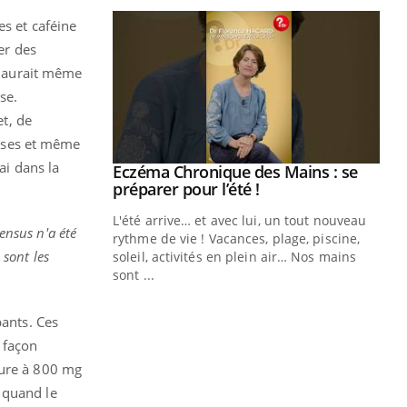
es et caféine
er des
 aurait même
se.
et, de
sses et même
ai dans la
ale : et si on
Eczéma Chronique des Mains : se
Youtube
ube
Youtube
préparer pour l’été !
e diabète de type 2
L'été arrive… et avec lui, un tout nouveau
ensus n'a été
çues chez les
rythme de vie ! Vacances, plage, piscine,
 sont les
ez les soignants.
soleil, activités en plein air… Nos mains
sont ...
Di
You
pants. Ces
Le 
nom
 façon
dia
eure à 800 mg
défi
 quand le