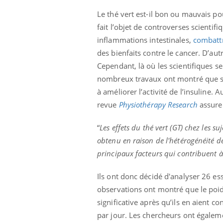
Le thé vert est-il bon ou mauvais po
fait l’objet de controverses scientif
inflammations intestinales,
combattr
des bienfaits contre le cancer. D’aut
Cependant, là où les scientifiques s
nombreux travaux ont montré que s
à améliorer l’activité de l’insuline.
Eczéma Chronique des Mains :
Car
Youtube
You
Youtube
expliquer ma maladie
pré
revue
Physiothérapy Research
assure 
Il y a des sujets qui sont faciles à aborder...
Fati
“
Les effets du thé vert (GT) chez les s
d'autres non ! D'un côté, poser des
mêm
obtenu en raison de l'hétérogénéité des
questions sur la maladie d'un proche c'est
care
montrer ...
...
principaux facteurs qui contribuent à 
Ils ont donc décidé d'analyser 26 es
observations ont montré que le poids
significative après qu’ils en aient
par jour. Les chercheurs ont égalem