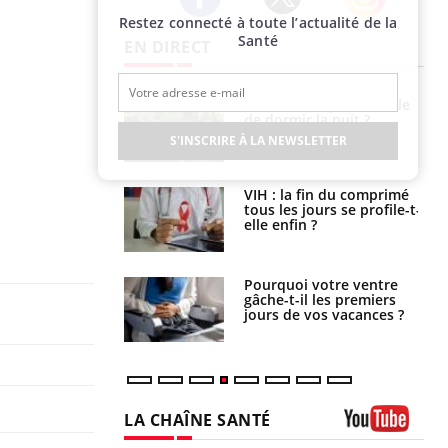
Restez connecté à toute l’actualité de la
Twitter
Facebook
Instagram
Santé
EN DIRECT
unya, dengue,
La sieste empêche-t-elle
e : que se passe-
de dormir la nuit ?
s le sud de la
S'INSCRIRE À LA NEWSLETTER
icaments GLP-1
VIH : la fin du comprimé
t-ils aussi les os
tous les jours se profile-t-
elle enfin ?
alovirus : ce qui
Pourquoi votre ventre
ans la prise en
gâche-t-il les premiers
des femmes
jours de vos vacances ?
es
LA CHAÎNE SANTÉ
Youtube