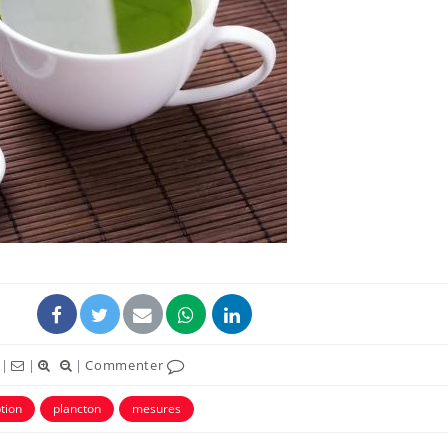
Comment oublier les
Chikung
écrans en vacances ?
West Nil
t-il dan
France ?
Toujours connectés :
Les méd
comment le travail
protègen
empiète de plus en plus
?
sur nos soirées
Cancer colorectal : une
Cytomég
stratégie simple aurait
change d
changé la donne au Pays
charge 
basque
enceint
|
|
|
Commenter
tion
plancton
mesures