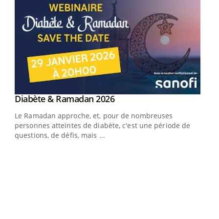
Youtube
Diabète & Ramadan 2026
Youtube
Le Ramadan approche, et, pour de nombreuses
vie !
personnes atteintes de diabète, c'est une période de
…
questions, de défis, mais ...
Un 
You
à l
Un é
mati