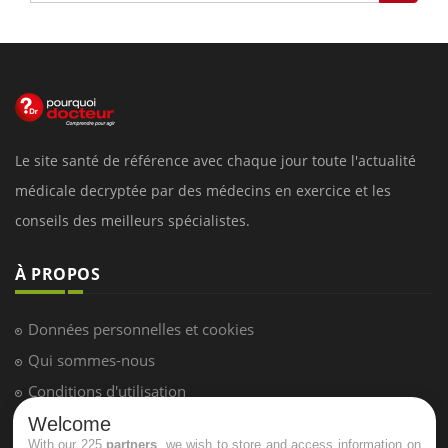
Le site santé de référence avec chaque jour toute l'actualité
médicale decryptée par des médecins en exercice et les
conseils des meilleurs spécialistes.
À PROPOS
Données personnelles et cookies
Qui sommes-nous
Conditions d'utilisation
Plan du site
Welcome
With our 225
partners
, we wish to store and access information on