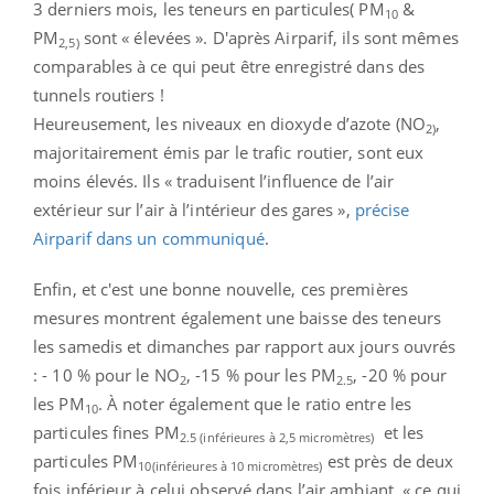
3 derniers mois, les teneurs en particules( PM
&
10
PM
sont « élevées ». D'après Airparif, ils sont mêmes
2,5)
comparables à ce qui peut être enregistré dans des
tunnels routiers !
Heureusement, les niveaux en dioxyde d’azote (NO
,
2)
majoritairement émis par le trafic routier, sont eux
moins élevés. Ils « traduisent l’influence de l’air
extérieur sur l’air à l’intérieur des gares »,
précise
Airparif dans un communiqué
.
Enfin, et c'est une bonne nouvelle, ces premières
mesures montrent également une baisse des teneurs
les samedis et dimanches par rapport aux jours ouvrés
: - 10 % pour le NO
, -15 % pour les PM
, -20 % pour
2
2.5
les PM
. À noter également que le ratio entre les
10
particules fines PM
et les
2.5 (inférieures à 2,5 micromètres)
particules PM
est près de deux
10
(inférieures à 10 micromètres)
fois inférieur à celui observé dans l’air ambiant, « ce qui