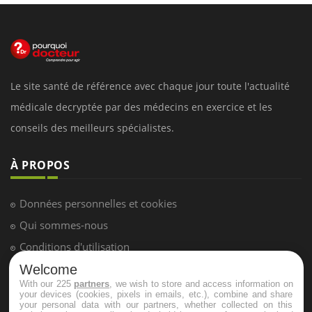
Le site santé de référence avec chaque jour toute l'actualité
médicale decryptée par des médecins en exercice et les
conseils des meilleurs spécialistes.
À PROPOS
Données personnelles et cookies
Qui sommes-nous
Conditions d'utilisation
Plan du site
Welcome
With our 225
partners
, we wish to store and access information on
Mentions Légales
your devices (cookies, pixels in emails, etc.), combine and share
your personal data with our partners, whether collected on this
Nous contacter