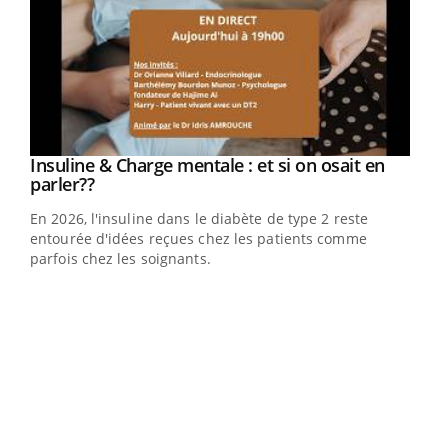
Youtube
Insuline & Charge mentale : et si on osait en
Youtube
Youtube
parler??
En 2026, l'insuline dans le diabète de type 2 reste
entourée d'idées reçues chez les patients comme
parfois chez les soignants.
Ecz
You
pour
L'ét
Vaca
Nos 