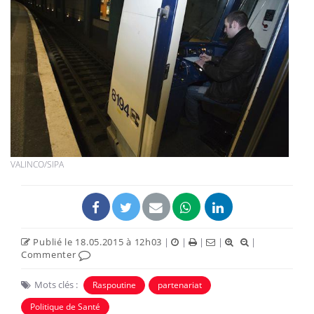
VALINCO/SIPA
Publié le 18.05.2015 à 12h03
|
|
|
|
|
Commenter
Mots clés :
Raspoutine
partenariat
Politique de Santé