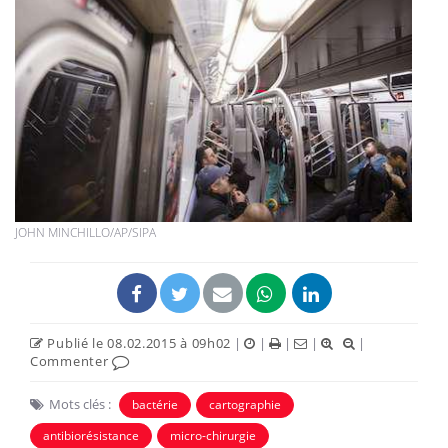
JOHN MINCHILLO/AP/SIPA
Publié le 08.02.2015 à 09h02
|
|
|
|
|
Commenter
Mots clés :
bactérie
cartographie
antibiorésistance
micro-chirurgie