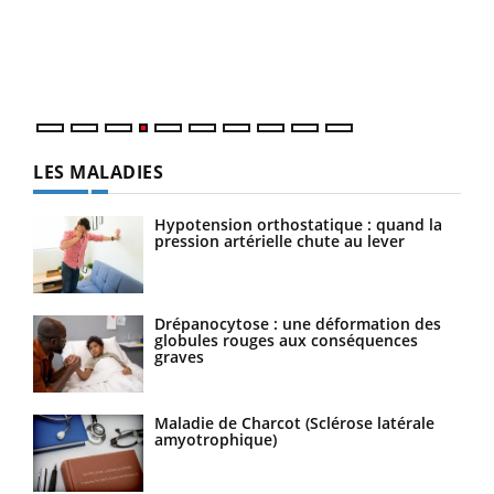
Le 
pers
ques
LES MALADIES
Hypotension orthostatique : quand la
pression artérielle chute au lever
Drépanocytose : une déformation des
globules rouges aux conséquences
graves
Maladie de Charcot (Sclérose latérale
amyotrophique)