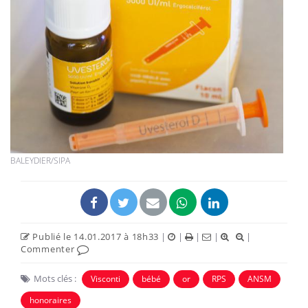
BALEYDIER/SIPA
Publié le 14.01.2017 à 18h33
|
|
|
|
|
Commenter
Mots clés :
Visconti
bébé
or
RPS
ANSM
honoraires