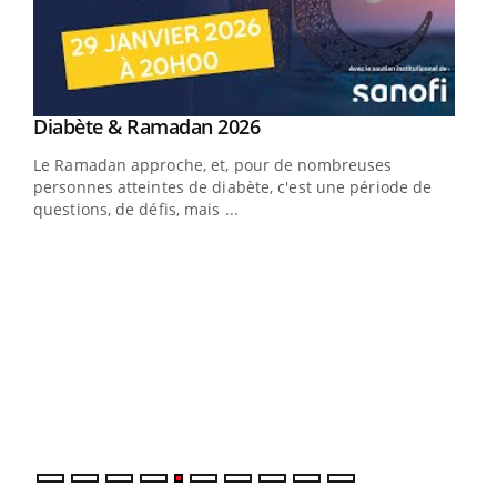
Youtube
Diabète & Ramadan 2026
Youtube
Le Ramadan approche, et, pour de nombreuses
personnes atteintes de diabète, c'est une période de
questions, de défis, mais ...
Un « jumeau numérique » pour faciliter l’accès
COU
Youtube
You
Youtube
à la médecine préventive
Coup
Un établissement lié à un groupe mutualiste innove en
vous
matière de bilan de santé : l'utilisation d'un « jumeau
épis
numérique » permet ...