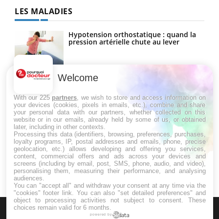
LES MALADIES
Hypotension orthostatique : quand la
pression artérielle chute au lever
Welcome
Drépanocytose : une déformation des
globules rouges aux conséquences
graves
With our 225
partners
, we wish to store and access information on
your devices (cookies, pixels in emails, etc.), combine and share
your personal data with our partners, whether collected on this
website or in our emails, already held by some of us, or obtained
Maladie de Charcot (Sclérose latérale
later, including in other contexts.
amyotrophique)
Processing this data (identifiers, browsing, preferences, purchases,
loyalty programs, IP, postal addresses and emails, phone, precise
geolocation, etc.) allows developing and offering you services,
content, commercial offers and ads across your devices and
screens (including by email, post, SMS, phone, audio, and video),
personalising them, measuring their performance, and analysing
audiences.
You can "accept all" and withdraw your consent at any time via the
"cookies" footer link
. You can also "set detailed preferences" and
object to processing activities not subject to consent. These
choices remain valid for 6 months.
powered by